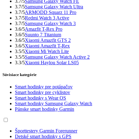
3.7/5
Samsung Galaxy Watch FE
3.7/5
Samsung Galaxy Watch Ultra
3.7/5
ARMODD Squarz 11 Pro
3.7/5
Redmi Watch 3 Active
3.7/5
Samsung Galaxy Watch 3
3.6/5
Amazfit T-Rex Pro
3.6/5
Suunto 7 Titanium
3.6/5
Xiaomi Amazfit GTS 2
3.6/5
Xiaomi Amazfit T-Rex
3.5/5
Xiaomi Mi Watch Lite
3.5/5
Samsung Galaxy Watch Active 2
3.3/5
Xiaomi Haylou Solar LS05
Súvisiace kategórie
Smart hodinky pre potápačov
Smart hodinky pre cyklistov
Smart hodinky s Wear OS
Smart hodinky Samsung Galaxy Watch
Pánske smart hodinky Garmin
Športtestery Garmin Forerunner
Detské smart hodinky s GPS