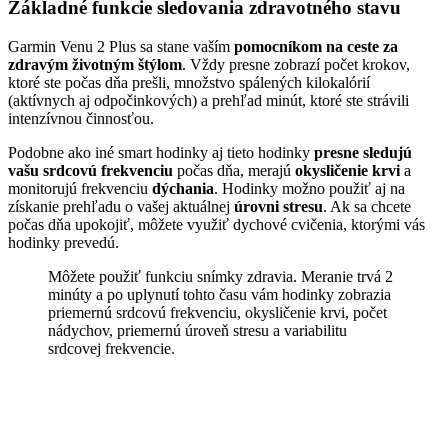
Základné funkcie sledovania zdravotného stavu
Garmin Venu 2 Plus sa stane vaším
pomocníkom na ceste za
zdravým životným štýlom
. Vždy presne zobrazí počet krokov,
ktoré ste počas dňa prešli, množstvo spálených kilokalórií
(aktívnych aj odpočinkových) a prehľad minút, ktoré ste strávili
intenzívnou činnosťou.
Podobne ako iné smart hodinky aj tieto hodinky
presne sledujú
vašu srdcovú frekvenciu
počas dňa, merajú
okysličenie krvi
a
monitorujú frekvenciu
dýchania
. Hodinky možno použiť aj na
získanie prehľadu o vašej aktuálnej
úrovni stresu
. Ak sa chcete
počas dňa upokojiť, môžete využiť dychové cvičenia, ktorými vás
hodinky prevedú.
Môžete použiť funkciu snímky zdravia. Meranie trvá 2
minúty a po uplynutí tohto času vám hodinky zobrazia
priemernú srdcovú frekvenciu, okysličenie krvi, počet
nádychov, priemernú úroveň stresu a variabilitu
srdcovej frekvencie.