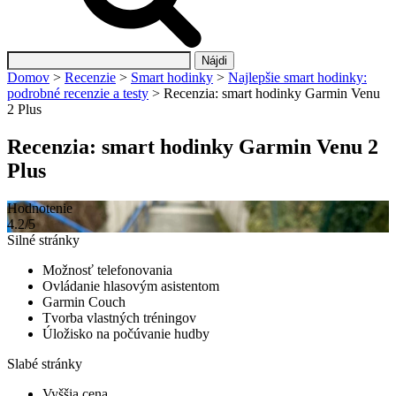
Hľadať:
Domov
>
Recenzie
>
Smart hodinky
>
Najlepšie smart hodinky:
podrobné recenzie a testy
>
Recenzia: smart hodinky Garmin Venu
2 Plus
Recenzia: smart hodinky Garmin Venu 2
Plus
Hodnotenie
4.2/5
Silné stránky
Možnosť telefonovania
Ovládanie hlasovým asistentom
Garmin Couch
Tvorba vlastných tréningov
Úložisko na počúvanie hudby
Slabé stránky
Vyššia cena