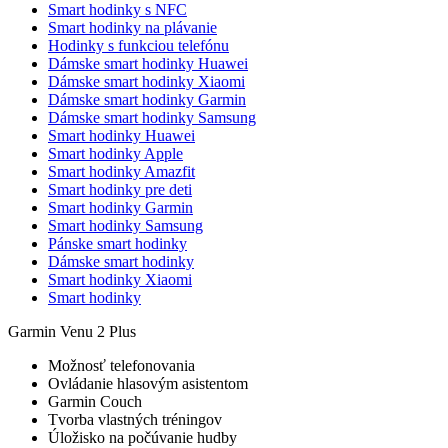
Smart hodinky s NFC
Smart hodinky na plávanie
Hodinky s funkciou telefónu
Dámske smart hodinky Huawei
Dámske smart hodinky Xiaomi
Dámske smart hodinky Garmin
Dámske smart hodinky Samsung
Smart hodinky Huawei
Smart hodinky Apple
Smart hodinky Amazfit
Smart hodinky pre deti
Smart hodinky Garmin
Smart hodinky Samsung
Pánske smart hodinky
Dámske smart hodinky
Smart hodinky Xiaomi
Smart hodinky
Garmin Venu 2 Plus
Možnosť telefonovania
Ovládanie hlasovým asistentom
Garmin Couch
Tvorba vlastných tréningov
Úložisko na počúvanie hudby