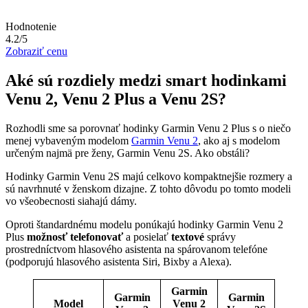
Hodnotenie
4.2/5
Zobraziť cenu
Aké sú rozdiely medzi smart hodinkami
Venu 2, Venu 2 Plus a Venu 2S?
Rozhodli sme sa porovnať hodinky Garmin Venu 2 Plus s o niečo
menej vybaveným modelom
Garmin Venu 2
, ako aj s modelom
určeným najmä pre ženy, Garmin Venu 2S. Ako obstáli?
Hodinky Garmin Venu 2S majú celkovo kompaktnejšie rozmery a
sú navrhnuté v ženskom dizajne. Z tohto dôvodu po tomto modeli
vo všeobecnosti siahajú dámy.
Oproti štandardnému modelu ponúkajú hodinky Garmin Venu 2
Plus
možnosť telefonovať
a posielať
textové
správy
prostredníctvom hlasového asistenta na spárovanom telefóne
(podporujú hlasového asistenta Siri, Bixby a Alexa).
Garmin
Garmin
Garmin
Model
Venu 2