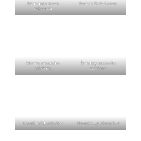
Priemerná srdcová
Funkcia Body Battery
frekvencia
Meranie stresového
Štatistiky stresového
zaťaženia
zaťaženia
Merajú počet nádychov
Meranie okysličenia krvi