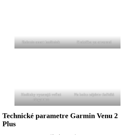
Balenie smart hodiniek
Krabička po otvorení
Hodinky vyzerajú veľmi
Na boku nájdete tlačidlá
elegantne
Technické parametre Garmin Venu 2
Plus