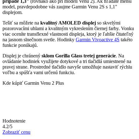
prípade 1,3"
(rovnako ako pri modeli Venu 2). Ak hľadáte menší
model, pravdepodobne vás zaujme Garmin Venu 2S s 1,1"
displejom.
Tešiť sa môžete na
kvalitný AMOLED displej
so skvelými
pozorovacími uhlami a kvalitným vykreslením čiernej farby. Vonku
viac oceníte transflexné vlastnosti displeja, ktorý je ľahšie čitateľný
na jasnom slnečnom svetle. Hodinky
Garmin Vivoactive 4S
takéto
funkcie ponúkajú.
Displej je chránený
sklom Gorilla Glass tretej generácie
. Na
ovládanie hodiniek využijete dotykové a tri tlačidlá umiestnené na
pravej strane. Prostredné tlačidlo navyše umožňuje nastaviť rýchlu
voľbu a spúšťa vami určenú funkciu.
Kde kúpiť Garmin Venu 2 Plus
Hodnotenie
4.2/5
Zobraziť cenu