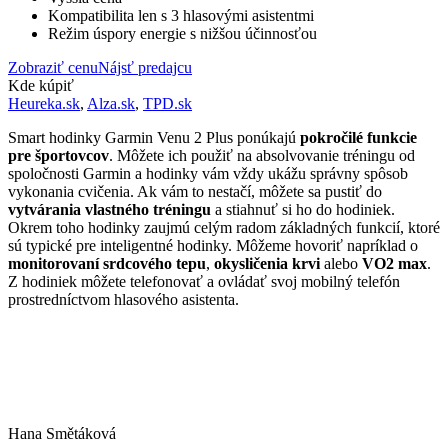
Kompatibilita len s 3 hlasovými asistentmi
Režim úspory energie s nižšou účinnosťou
Zobraziť cenu
Nájsť predajcu
Kde kúpiť
Heureka.sk
,
Alza.sk
,
TPD.sk
Smart hodinky Garmin Venu 2 Plus ponúkajú
pokročilé funkcie
pre športovcov
. Môžete ich použiť na absolvovanie tréningu od
spoločnosti Garmin a hodinky vám vždy ukážu správny spôsob
vykonania cvičenia. Ak vám to nestačí, môžete sa pustiť do
vytvárania vlastného tréningu
a stiahnuť si ho do hodiniek.
Okrem toho hodinky zaujmú celým radom základných funkcií, ktoré
sú typické pre inteligentné hodinky. Môžeme hovoriť napríklad o
monitorovaní srdcového tepu
,
okysličenia krvi
alebo
VO2 max
.
Z hodiniek môžete telefonovať a ovládať svoj mobilný telefón
prostredníctvom hlasového asistenta.
Hana Smětáková