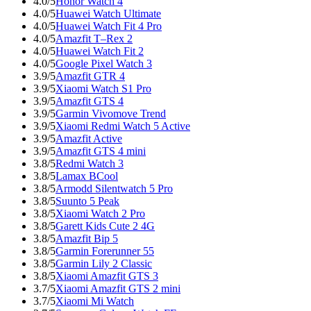
4.0/5
Honor Watch 4
4.0/5
Huawei Watch Ultimate
4.0/5
Huawei Watch Fit 4 Pro
4.0/5
Amazfit T–Rex 2
4.0/5
Huawei Watch Fit 2
4.0/5
Google Pixel Watch 3
3.9/5
Amazfit GTR 4
3.9/5
Xiaomi Watch S1 Pro
3.9/5
Amazfit GTS 4
3.9/5
Garmin Vivomove Trend
3.9/5
Xiaomi Redmi Watch 5 Active
3.9/5
Amazfit Active
3.9/5
Amazfit GTS 4 mini
3.8/5
Redmi Watch 3
3.8/5
Lamax BCool
3.8/5
Armodd Silentwatch 5 Pro
3.8/5
Suunto 5 Peak
3.8/5
Xiaomi Watch 2 Pro
3.8/5
Garett Kids Cute 2 4G
3.8/5
Amazfit Bip 5
3.8/5
Garmin Forerunner 55
3.8/5
Garmin Lily 2 Classic
3.8/5
Xiaomi Amazfit GTS 3
3.7/5
Xiaomi Amazfit GTS 2 mini
3.7/5
Xiaomi Mi Watch