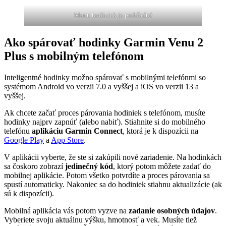
Menu hodiniek je prehľadné
Ako spárovať hodinky Garmin Venu 2
Plus s mobilným telefónom
Inteligentné hodinky možno spárovať s mobilnými telefónmi so
systémom Android vo verzii 7.0 a vyššej a iOS vo verzii 13 a
vyššej.
Ak chcete začať proces párovania hodiniek s telefónom, musíte
hodinky najprv zapnúť (alebo nabiť). Stiahnite si do mobilného
telefónu
aplikáciu Garmin Connect
, ktorá je k dispozícii na
Google Play
a
App Store
.
V aplikácii vyberte, že ste si zakúpili nové zariadenie. Na hodinkách
sa čoskoro zobrazí
jedinečný kód
, ktorý potom môžete zadať do
mobilnej aplikácie. Potom všetko potvrdíte a proces párovania sa
spustí automaticky. Nakoniec sa do hodiniek stiahnu aktualizácie (ak
sú k dispozícii).
Mobilná aplikácia vás potom vyzve na
zadanie osobných údajov
.
Vyberiete svoju aktuálnu výšku, hmotnosť a vek. Musíte tiež