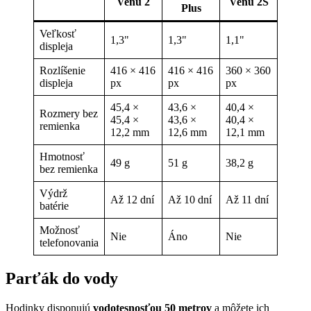
Venu 2
Venu 2S
Plus
Veľkosť
1,3"
1,3"
1,1"
displeja
Rozlíšenie
416 × 416
416 × 416
360 × 360
displeja
px
px
px
45,4 ×
43,6 ×
40,4 ×
Rozmery bez
45,4 ×
43,6 ×
40,4 ×
remienka
12,2 mm
12,6 mm
12,1 mm
Hmotnosť
49 g
51 g
38,2 g
bez remienka
Výdrž
Až 12 dní
Až 10 dní
Až 11 dní
batérie
Možnosť
Nie
Áno
Nie
telefonovania
Parťák do vody
Hodinky disponujú
vodotesnosťou 50 metrov
a môžete ich