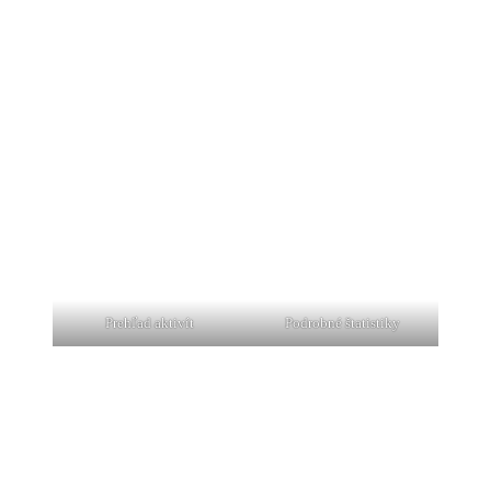
Prehľad aktivít
Podrobné štatistiky