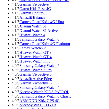
4.1/5
Garmin Vivoactive 4
4.1/5
Garett Kids Essa 4G
4.1/5
Garmin Enduro 3
4.1/5
Amazfit Balance
4.1/5
Carneo GuardKid+ 4G Ultra
4.1/5
Xiaomi Watch S1
4.1/5
Xiaomi Watch S1 Active
4.1/5
Huawei Watch 4
4.1/5
Samsung Galaxy Watch 6
4.1/5
Carneo GuardKid+ 4G Platinum
4.1/5
Lamax WatchY2
4.1/5
Huawei Watch GT 3
4.1/5
Huawei Watch GT 4
4.1/5
Huawei Watch Fit 3
4.0/5
Samsung Galaxy Watch 5
4.0/5
Huawei Watch 3 Pro
4.0/5
Garmin Vivoactive 5
4.0/5
Amazfit Active Edge
4.0/5
Garmin Vivoactive 6
4.0/5
Samsung Galaxy Watch 4
4.0/5
Niceboy Watch KIDS PATROL
4.0/5
Samsung Galaxy Watch 6 Classic
4.0/5
ARMODD Kidz GPS 4G
4.0/5
Niceboy WATCH GTR