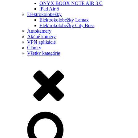
ONYX BOOX NOTE AIR 3 C
iPad Air 5
Elektrokolobežky
Elektrokolobežky Lamax
Elektrokolobežky City Boss
Autokamery
Akčné kamery
VPN aplikácie
Články
Všetky kategórie