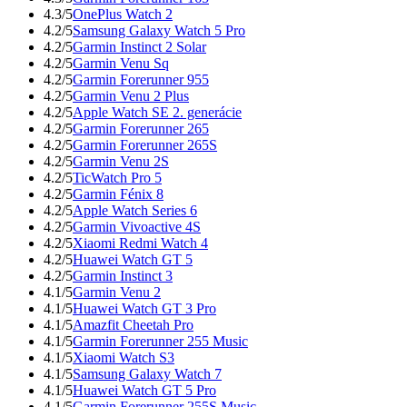
4.3/5
OnePlus Watch 2
4.2/5
Samsung Galaxy Watch 5 Pro
4.2/5
Garmin Instinct 2 Solar
4.2/5
Garmin Venu Sq
4.2/5
Garmin Forerunner 955
4.2/5
Garmin Venu 2 Plus
4.2/5
Apple Watch SE 2. generácie
4.2/5
Garmin Forerunner 265
4.2/5
Garmin Forerunner 265S
4.2/5
Garmin Venu 2S
4.2/5
TicWatch Pro 5
4.2/5
Garmin Fénix 8
4.2/5
Apple Watch Series 6
4.2/5
Garmin Vivoactive 4S
4.2/5
Xiaomi Redmi Watch 4
4.2/5
Huawei Watch GT 5
4.2/5
Garmin Instinct 3
4.1/5
Garmin Venu 2
4.1/5
Huawei Watch GT 3 Pro
4.1/5
Amazfit Cheetah Pro
4.1/5
Garmin Forerunner 255 Music
4.1/5
Xiaomi Watch S3
4.1/5
Samsung Galaxy Watch 7
4.1/5
Huawei Watch GT 5 Pro
4.1/5
Garmin Forerunner 255S Music