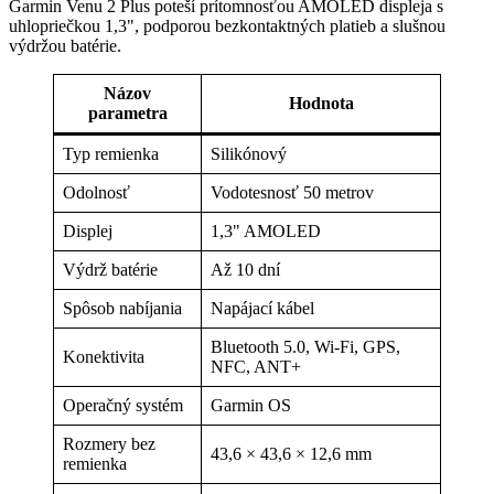
Garmin Venu 2 Plus poteší prítomnosťou AMOLED displeja s
uhlopriečkou 1,3", podporou bezkontaktných platieb a slušnou
výdržou batérie.
Názov
Hodnota
parametra
Typ remienka
Silikónový
Odolnosť
Vodotesnosť 50 metrov
Displej
1,3" AMOLED
Výdrž batérie
Až 10 dní
Spôsob nabíjania
Napájací kábel
Bluetooth 5.0, Wi-Fi, GPS,
Konektivita
NFC, ANT+
Operačný systém
Garmin OS
Rozmery bez
43,6 × 43,6 × 12,6 mm
remienka