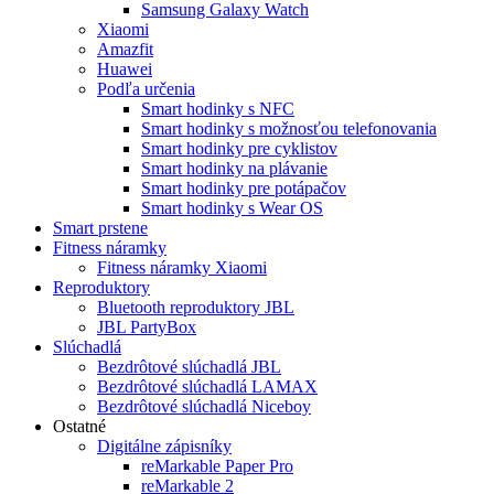
Samsung Galaxy Watch
Xiaomi
Amazfit
Huawei
Podľa určenia
Smart hodinky s NFC
Smart hodinky s možnosťou telefonovania
Smart hodinky pre cyklistov
Smart hodinky na plávanie
Smart hodinky pre potápačov
Smart hodinky s Wear OS
Smart prstene
Fitness náramky
Fitness náramky Xiaomi
Reproduktory
Bluetooth reproduktory JBL
JBL PartyBox
Slúchadlá
Bezdrôtové slúchadlá JBL
Bezdrôtové slúchadlá LAMAX
Bezdrôtové slúchadlá Niceboy
Ostatné
Digitálne zápisníky
reMarkable Paper Pro
reMarkable 2