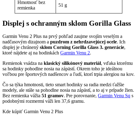
Hmotnosť bez
51 g
remienka
Displej s ochranným sklom Gorilla Glass
Garmin Venu 2 Plus na prvý pohľad zaujme svojím veselým a
nadčasovým dizajnom a
puzdrom z nehrdzavejúcej ocele
. Ich
displej je chránený
sklom Corning Gorilla Glass 3. generácie
,
ktoré nájdete aj na hodinkách
Garmin Venu 2
.
Remienok vsádza na
klasický silikónový materiál
, vďaka ktorému
sa hodinky pohodlne nosia na zápästí. Okrem toho je ideálnou
voľbou pre športových nadšencov a ľudí, ktorí trpia alergiou na kov.
Čo sa týka hmotnosti, tieto smart hodinky sa radia medzi ťažšie
modely, ale stále sa pohodlne nosia na zápästí, a to aj v prípade žien.
Bez remienka vážia
51 gramov
. Pre porovnanie,
Garmin Venu Sq
s
podobnými rozmermi váži len 37,6 gramu.
Kde kúpiť Garmin Venu 2 Plus