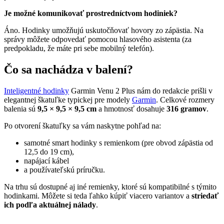
Je možné komunikovať prostredníctvom hodiniek?
Áno. Hodinky umožňujú uskutočňovať hovory zo zápästia. Na
správy môžete odpovedať pomocou hlasového asistenta (za
predpokladu, že máte pri sebe mobilný telefón).
Čo sa nachádza v balení?
Inteligentné hodinky
Garmin Venu 2 Plus nám do redakcie prišli v
elegantnej škatuľke typickej pre modely
Garmin
. Celkové rozmery
balenia sú
9,5 × 9,5 × 9,5 cm
a hmotnosť dosahuje
316 gramov
.
Po otvorení škatuľky sa vám naskytne pohľad na:
samotné smart hodinky s remienkom (pre obvod zápästia od
12,5 do 19 cm),
napájací kábel
a používateľskú príručku.
Na trhu sú dostupné aj iné remienky, ktoré sú kompatibilné s týmito
hodinkami. Môžete si teda ľahko kúpiť viacero variantov a
striedať
ich podľa aktuálnej nálady
.