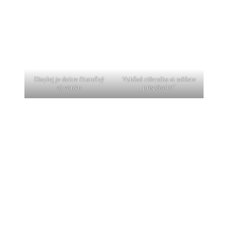
Displej je dobre čitateľný
Vzhľad ciferníka si môžete
aj vonku
prispôsobiť