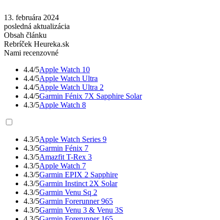
13. februára 2024
posledná aktualizácia
Obsah článku
Rebríček Heureka.sk
Nami recenzovné
4.4/5
Apple Watch 10
4.4/5
Apple Watch Ultra
4.4/5
Apple Watch Ultra 2
4.4/5
Garmin Fénix 7X Sapphire Solar
4.3/5
Apple Watch 8
4.3/5
Apple Watch Series 9
4.3/5
Garmin Fénix 7
4.3/5
Amazfit T-Rex 3
4.3/5
Apple Watch 7
4.3/5
Garmin EPIX 2 Sapphire
4.3/5
Garmin Instinct 2X Solar
4.3/5
Garmin Venu Sq 2
4.3/5
Garmin Forerunner 965
4.3/5
Garmin Venu 3 & Venu 3S
4.3/5
Garmin Forerunner 165