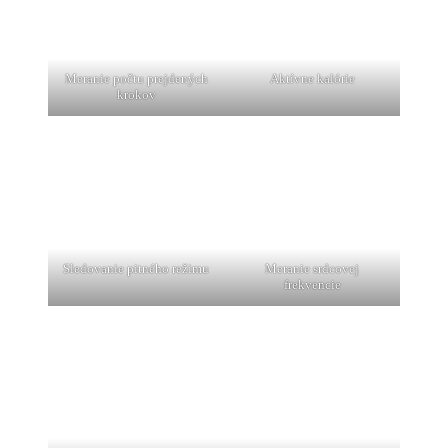
Meranie počtu prejdených
Aktívne kalórie
krokov
Sledovanie pitného režimu
Meranie srdcovej
frekvencie