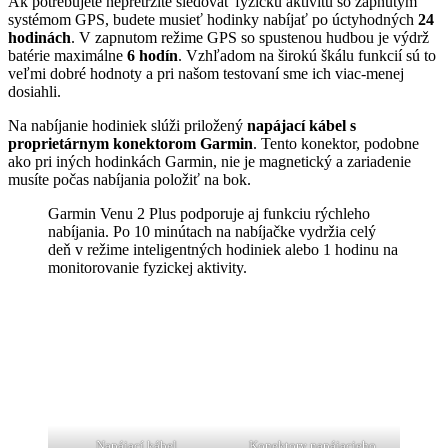
Ak potrebujete nepretržite sledovať fyzickú aktivitu so zapnutým
systémom GPS, budete musieť hodinky nabíjať po úctyhodných
24
hodinách
. V zapnutom režime GPS so spustenou hudbou je výdrž
batérie maximálne
6 hodín
. Vzhľadom na širokú škálu funkcií sú to
veľmi dobré hodnoty a pri našom testovaní sme ich viac-menej
dosiahli.
Na nabíjanie hodiniek slúži priložený
napájací kábel s
proprietárnym konektorom Garmin
. Tento konektor, podobne
ako pri iných hodinkách Garmin, nie je magnetický a zariadenie
musíte počas nabíjania položiť na bok.
Garmin Venu 2 Plus podporuje aj funkciu rýchleho
nabíjania. Po 10 minútach na nabíjačke vydržia celý
deň v režime inteligentných hodiniek alebo 1 hodinu na
monitorovanie fyzickej aktivity.
Napájací kábel
Konektory napájacieho