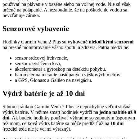
používať na plávanie v bazéne alebo na voľnej vode. Nie sú však
určené na potápanie. A nezabudnite, že na poškodenie vodou sa
nevzťahuje záruka.
Senzorové vybavenie
Hodinky Garmin Venu 2 Plus sú
vybavené niekoľkými senzormi
na presné monitorovanie vášho športu a zdravia. Patria medzi ne:
senzor srdcovej frekvencie,
senzor okysličenia krvi,
akcelerometer a gyroskop na detekciu pohybu,
barometer na meranie nastúpaných výškových metrov
a GPS, Glonass a Galileo na navigáciu.
Výdrž batérie je až 10 dní
Silnou stránkou Garmin Venu 2 Plus je nepochybne veľmi slušná
výdrž batérie. V režime smart hodiniek vydrží na
jedno nabitie až 9
dní.
Ak budete hodinky používať výhradne so zapnutým úsporným
režimom, celková výdrž batérie sa môže predĺžiť až na
10 dní
(rozdiel teda nie je veľmi výrazný).