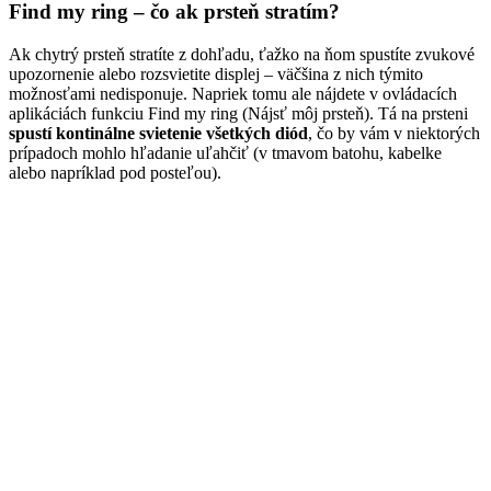
Find my ring – čo ak prsteň stratím?
Ak chytrý prsteň stratíte z dohľadu, ťažko na ňom spustíte zvukové
upozornenie alebo rozsvietite displej – väčšina z nich týmito
možnosťami nedisponuje. Napriek tomu ale nájdete v ovládacích
aplikáciách funkciu Find my ring (Nájsť môj prsteň). Tá na prsteni
spustí kontinálne svietenie všetkých diód
, čo by vám v niektorých
prípadoch mohlo hľadanie uľahčiť (v tmavom batohu, kabelke
alebo napríklad pod posteľou).