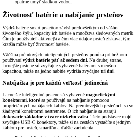
opatrne umyť sladkou vodou.
Životnosť batérie a nabíjanie prsteňov
Výdrž batérie smart prsteňov závisí predovšetkým od vášho
životného štýlu, kapacity ich batérie a množstva sledovaných metrík.
Čím je používateľ aktívnejší a čím viac údajov prsteň získava, tým
kratšia môže byť životnosť batérie.
Väčšina prémiových inteligentných prsteňov ponúka pri bežnom
používaní
výdrž batérie päť až sedem dní
. Na druhej strane,
lacnejšie prstene sú zvyčajne vybavené batériami s menšou
kapacitou, takže na jedno nabitie vydržia zvyčajne
tri dni
.
Nabíjačka je pre každú veľkosť jedinečná
Lacnejšie inteligentné prstene sú vybavené
magnetickými
konektormi, ktoré
sa používajú na nabíjanie pomocou
proprietárnych napájacích káblov. Na prémiovejších prsteňoch sa so
žiadnymi konektormi nestretnete. O ich nabíjanie sa starajú
dokovacie základne v tvare nízkeho valca
. Tieto podstavce majú
zvyčajne USB-C konektory, takže si na cestách vystačíte s jedným
káblom pre prsteň, smartfón a ďalšie zariadenia.