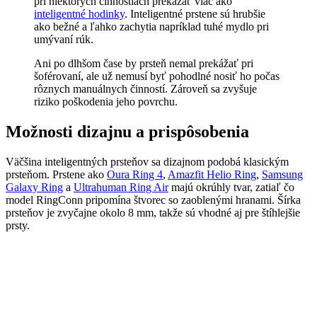
pri niektorých činnostiach prekážať viac ako
inteligentné hodinky
. Inteligentné prstene sú hrubšie
ako bežné a ľahko zachytia napríklad tuhé mydlo pri
umývaní rúk.
Ani po dlhšom čase by prsteň nemal prekážať pri
šoférovaní, ale už nemusí byť pohodlné nosiť ho počas
rôznych manuálnych činností. Zároveň sa zvyšuje
riziko poškodenia jeho povrchu.
Možnosti dizajnu a prispôsobenia
Väčšina inteligentných prsteňov sa dizajnom podobá klasickým
prsteňom. Prstene ako
Oura Ring 4
,
Amazfit Helio Ring
,
Samsung
Galaxy Ring
a
Ultrahuman Ring Air
majú okrúhly tvar, zatiaľ čo
model RingConn pripomína štvorec so zaoblenými hranami. Šírka
prsteňov je zvyčajne okolo 8 mm, takže sú vhodné aj pre štíhlejšie
prsty.