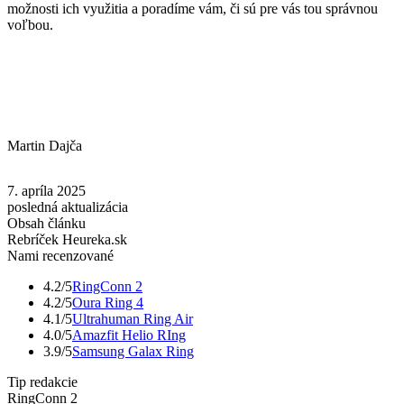
možnosti ich využitia a poradíme vám, či sú pre vás tou správnou
voľbou.
Martin Dajča
7. apríla 2025
posledná aktualizácia
Obsah článku
Rebríček Heureka.sk
Nami recenzované
4.2/5
RingConn 2
4.2/5
Oura Ring 4
4.1/5
Ultrahuman Ring Air
4.0/5
Amazfit Helio RIng
3.9/5
Samsung Galax Ring
Tip redakcie
RingConn 2