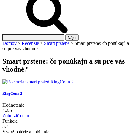
Hľadať:
Domov
>
Recenzie
>
Smart prstene
>
Smart prstene: čo ponúkajú a
sú pre vás vhodné?
Smart prstene: čo ponúkajú a sú pre vás
vhodné?
RingConn 2
Hodnotenie
4.2/5
Zobraziť cenu
Funkcie
3.7
Výdrž batérie a nabíjanie