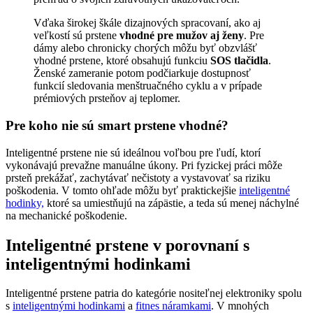
Vďaka širokej škále dizajnových spracovaní, ako aj
veľkostí sú prstene
vhodné pre mužov aj ženy
. Pre
dámy alebo chronicky chorých môžu byť obzvlášť
vhodné prstene, ktoré obsahujú funkciu
SOS tlačidla
.
Ženské zameranie potom podčiarkuje dostupnosť
funkcií sledovania menštruačného cyklu a v prípade
prémiových prsteňov aj teplomer.
Pre koho nie sú smart prstene vhodné?
Inteligentné prstene nie sú ideálnou voľbou pre ľudí, ktorí
vykonávajú prevažne manuálne úkony. Pri fyzickej práci môže
prsteň prekážať, zachytávať nečistoty a vystavovať sa riziku
poškodenia. V tomto ohľade môžu byť praktickejšie
inteligentné
hodinky,
ktoré sa umiestňujú na zápästie, a teda sú menej náchylné
na mechanické poškodenie.
Inteligentné prstene v porovnaní s
inteligentnými hodinkami
Inteligentné prstene patria do kategórie nositeľnej elektroniky spolu
s
inteligentnými hodinkami
a
fitnes náramkami
. V mnohých