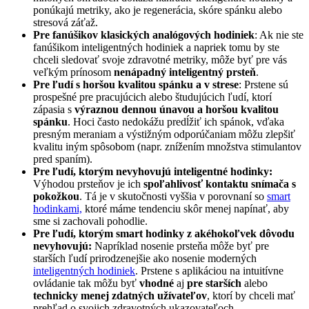
ponúkajú metriky, ako je regenerácia, skóre spánku alebo
stresová záťaž.
Pre fanúšikov klasických analógových hodiniek
: Ak nie ste
fanúšikom inteligentných hodiniek a napriek tomu by ste
chceli sledovať svoje zdravotné metriky, môže byť pre vás
veľkým prínosom
nenápadný inteligentný prsteň
.
Pre ľudí s horšou kvalitou spánku a v strese
: Prstene sú
prospešné pre pracujúcich alebo študujúcich ľudí, ktorí
zápasia s
výraznou dennou únavou a horšou kvalitou
spánku
. Hoci často nedokážu predĺžiť ich spánok, vďaka
presným meraniam a výstižným odporúčaniam môžu zlepšiť
kvalitu iným spôsobom (napr. znížením množstva stimulantov
pred spaním).
Pre ľudí, ktorým nevyhovujú inteligentné hodinky:
Výhodou prsteňov je ich
spoľahlivosť kontaktu snímača s
pokožkou
. Tá je v skutočnosti vyššia v porovnaní so
smart
hodinkami,
ktoré máme tendenciu skôr menej napínať, aby
sme si zachovali pohodlie.
Pre ľudí, ktorým smart hodinky z akéhokoľvek dôvodu
nevyhovujú:
Napríklad nosenie prsteňa môže byť pre
starších ľudí prirodzenejšie ako nosenie moderných
inteligentných hodiniek
. Prstene s aplikáciou na intuitívne
ovládanie tak môžu byť
vhodné
aj
pre starších
alebo
technicky menej zdatných užívateľov
, ktorí by chceli mať
prehľad o svojich zdravotných ukazovateľoch.