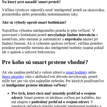
Na ktorý prst nasadiť smart prsteň?
Väčšina výrobcov odporúča nosiť inteligentný prsteň na ukazováku,
prostredníku alebo prstenníku nedominantnej ruky.
Aké sú výhody oproti smart hodinkám?
Najväčšou výhodou inteligentného prsteňa je jeho veľkosť. V
porovnaní s hodinkami prsteň
nevyžaduje žiadnu interakciu
s
nositeľom, jeho meranie je automatické a
neprekáža
takmer pri
žiadnej činnosti. Ak si vyberiete správnu veľkosť, väčšina prsteňov
ponúkne presnejšie merania ako inteligentné hodinky (najmä pokiaľ
ide o spánok a srdcovú frekvenciu).
Pre koho sú smart prstene vhodné?
Ak vás zaujíma prehľad o vašom zdraví a
smart hodinky
alebo
fitnes náramky
vám z akéhokoľvek dôvodu nevyhovujú, prsteň
môže byť pre vás tým najlepším riešením. Pre ktorých používateľov
sú
inteligentné prstene ideálnou voľbou
?
Pre tých, ktorí chcú mať neustály prehľad o svojom
zdraví:
Smart prstene sú ideálnou voľbou pre každého, kto
má záujem o
podrobný prehľad o svojom zdraví
. V
mnohých ohľadoch dokážu nahradiť inteligentné hodinky a