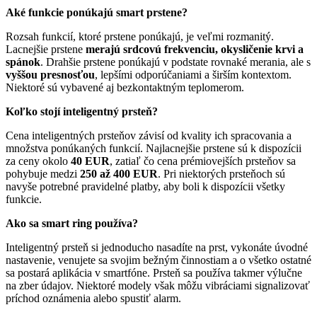
Aké funkcie ponúkajú smart prstene?
Rozsah funkcií, ktoré prstene ponúkajú, je veľmi rozmanitý.
Lacnejšie prstene
merajú srdcovú frekvenciu, okysličenie krvi a
spánok
. Drahšie prstene ponúkajú v podstate rovnaké merania, ale s
vyššou presnosťou
, lepšími odporúčaniami a širším kontextom.
Niektoré sú vybavené aj bezkontaktným teplomerom.
Koľko stojí inteligentný prsteň?
Cena inteligentných prsteňov závisí od kvality ich spracovania a
množstva ponúkaných funkcií. Najlacnejšie prstene sú k dispozícii
za ceny okolo
40 EUR
, zatiaľ čo cena prémiovejších prsteňov sa
pohybuje medzi
250 až 400 EUR
. Pri niektorých prsteňoch sú
navyše potrebné pravidelné platby, aby boli k dispozícii všetky
funkcie.
Ako sa smart ring používa?
Inteligentný prsteň si jednoducho nasadíte na prst, vykonáte úvodné
nastavenie, venujete sa svojim bežným činnostiam a o všetko ostatné
sa postará aplikácia v smartfóne. Prsteň sa používa takmer výlučne
na zber údajov. Niektoré modely však môžu vibráciami signalizovať
príchod oznámenia alebo spustiť alarm.