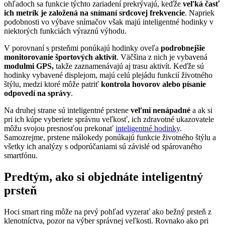
ohľadoch sa funkcie týchto zariadení prekrývajú, keďže
veľká časť
ich metrík je založená na snímaní srdcovej frekvencie
. Napriek
podobnosti vo výbave snímačov však majú inteligentné hodinky v
niektorých funkciách výraznú výhodu.
V porovnaní s prsteňmi ponúkajú hodinky oveľa
podrobnejšie
monitorovanie športových aktivít
. Väčšina z nich je vybavená
modulmi GPS,
takže zaznamenávajú aj trasu aktivít. Keďže sú
hodinky vybavené displejom, majú celú plejádu funkcií životného
štýlu, medzi ktoré môže patriť
kontrola hovorov alebo písanie
odpovedí na správy
.
Na druhej strane sú inteligentné prstene
veľmi nenápadné
a ak si
pri ich kúpe vyberiete správnu veľkosť, ich zdravotné ukazovatele
môžu svojou presnosťou prekonať
inteligentné hodinky
.
Samozrejme, prstene málokedy ponúkajú funkcie životného štýlu a
všetky ich analýzy s odporúčaniami sú závislé od spárovaného
smartfónu.
Predtým, ako si objednáte inteligentný
prsteň
Hoci smart ring môže na prvý pohľad vyzerať ako bežný prsteň z
klenotníctva, pozor na výber správnej veľkosti. Rovnako ako pri