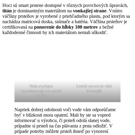
Hoci sú smart prstene dostupné v rôznych povrchových úpravách,
titán
je dominantným materiálom na
vonkajšej strane
. Vnútro
väčšiny prsteňov je vyrobené z priehľadného plastu, pod ktorým sa
nachádza matricová doska, snímače a batéria. Väčšina prsteňov je
certifikovaná na
ponorenie do hĺbky 100 metrov
a bežné
každodenné činnosti by ich materiálom nemali uškodiť.
Voda zvyčajne
Lesklý povrch je však
nepredstavuje pre prsteň
krehkejší
problém
Napriek dobrej odolnosti voči vode vám odporúčame
byť v blízkosti mora opatrní. Mali by ste sa vopred
informovať u výrobcu, či prsteň odolá slanej vode,
prípadne si prsteň na čas plávania z prsta odložiť. V
prípade potreby môžete prsteň ihneď po vynorení