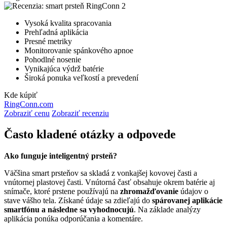
Vysoká kvalita spracovania
Prehľadná aplikácia
Presné metriky
Monitorovanie spánkového apnoe
Pohodlné nosenie
Vynikajúca výdrž batérie
Široká ponuka veľkostí a prevedení
Kde kúpiť
RingConn.com
Zobraziť cenu
Zobraziť recenziu
Často kladené otázky a odpovede
Ako funguje inteligentný prsteň?
Väčšina smart prsteňov sa skladá z vonkajšej kovovej časti a
vnútornej plastovej časti. Vnútorná časť obsahuje okrem batérie aj
snímače, ktoré prstene používajú na
zhromažďovanie
údajov o
stave vášho tela. Získané údaje sa zdieľajú do
spárovanej aplikácie
smartfónu a následne sa vyhodnocujú
. Na základe analýzy
aplikácia ponúka odporúčania a komentáre.