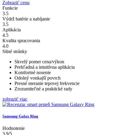
Zobraziť cenu
Funkcie
3.5
Výdrž batérie a nabíjanie
3.5
Aplikácia
4.5
Kvalita spracovania
4.0
Silné stránky
Skvelý pomer cena/výkon
Prehľadná a intuitívna aplikácia
Komfortné nosenie
Odolný vonkajší povrch
Presné meranie tepovej frekvencie
Zrozumiteľné a praktické rady
zobraziť viac
Samsung Galax Ring
Hodnotenie
3.9/5