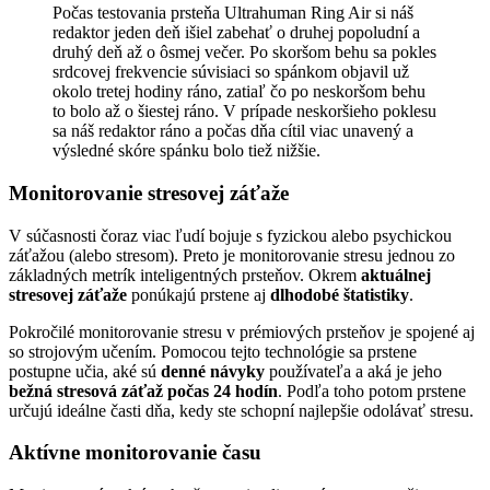
Počas testovania prsteňa Ultrahuman Ring Air si náš
redaktor jeden deň išiel zabehať o druhej popoludní a
druhý deň až o ôsmej večer. Po skoršom behu sa pokles
srdcovej frekvencie súvisiaci so spánkom objavil už
okolo tretej hodiny ráno, zatiaľ čo po neskoršom behu
to bolo až o šiestej ráno. V prípade neskoršieho poklesu
sa náš redaktor ráno a počas dňa cítil viac unavený a
výsledné skóre spánku bolo tiež nižšie.
Monitorovanie stresovej záťaže
V súčasnosti čoraz viac ľudí bojuje s fyzickou alebo psychickou
záťažou (alebo stresom). Preto je monitorovanie stresu jednou zo
základných metrík inteligentných prsteňov. Okrem
aktuálnej
stresovej záťaže
ponúkajú prstene aj
dlhodobé štatistiky
.
Pokročilé monitorovanie stresu v prémiových prsteňov je spojené aj
so strojovým učením. Pomocou tejto technológie sa prstene
postupne učia, aké sú
denné návyky
používateľa a aká je jeho
bežná stresová záťaž počas 24 hodín
. Podľa toho potom prstene
určujú ideálne časti dňa, kedy ste schopní najlepšie odolávať stresu.
Aktívne monitorovanie času