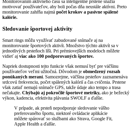
Monitorovaním aktívneho času sa inteligentné prstene snažia
motivovať používateľov, aby boli počas dňa neustále aktívni. Preto
monitorovanie zahŕňa najmä
počet krokov a pasívne spálené
kalórie.
Sledovanie športovej aktivity
Smart rings môžu využívať zabudované snímače aj na
monitorovanie športových aktivít. Množstvo týchto aktivít sa v
jednotlivých prsteňoch líši. Pri prémiovejších modeloch môžete
vidieť aj
viac ako 100 podporovaných športov.
Napriek dostupnosti tejto funkcie však nemusí byť pre väčšinu
používateľov veľmi užitočná. Dôvodom je
obmedzený rozsah
ponúkaných meraní
. Samozrejme, väčšina prsteňov zaznamenáva
srdcovú frekvenciu, počet spálených kalórií a čas cvičenia. Prstene
však zatiaľ nemajú snímače GPS, takže údaje ako tempo a trasa
nečakajte.
Chýbajú aj pokročilé športové metriky,
ako je bežecký
výkon, kadencia, efektivita plávania SWOLF a ďalšie.
V prípade, ak prsteň nepodporuje sledovanie vášho
preferovaného športu, niektoré ovládacie aplikácie
môžete spárovať so službami ako Strava, Google Fit,
Apple Health a ďalšie.