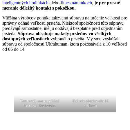
inteligentných hodinkách
alebo
fitnes náramkoch
,
je pre presné
meranie
dôležitý kontakt s pokožkou
.
Väčšina výrobcov ponúka takzvanú súpravu na určenie veľkosti pre
správny odhad veľkosti prsteňa. Niektoré spoločnosti túto súpravu
predávajú samostatne, iné ju dodávajú bezplatne pred objednaním
prsteňa.
Súprava obsahuje makety prsteňov vo všetkých
dostupných veľkostiach
vybraného prsteňa. My sme vyskúšali
súpravu od spoločnosti Ultrahuman, ktorá pozostávala z 10 veľkostí
od 05 do 14.
Otestovali sme napríklad
Balenie obsahovalo 10
sadu od Ultrahuman
veľkostí