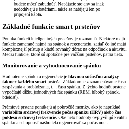
budete môcť zabudnúť. Napájacie stojany sa inak
nedodávajú s batériami, takže sa nabíjajú len po
pripojení kábla.
Základné funkcie smart prsteňov
Ponuka funkcií inteligentných prsteňov je rozmanitá. Niektoré majú
funkcie zamerané najmä na spánok a regeneráciu, zatiaľ čo iné majú
komplexnejší prístup a kladú rovnaký dôraz na odpočinok a aktivitu.
Medzi funkcie, ktoré sú spoločné pre väčšinu prsteňov, patria tieto.
Monitorovanie a vyhodnocovanie spánku
Hodnotenie spánku a regenerácie je
hlavnou súčasťou analýzy
takmer každého smart
prsteňa. Základom je zaznamenávanie času
zaspávania a prebúdzania, t. j. času spánku. Z týchto hodnôt prstene
vypočítajú dĺžku jednotlivých fáz spánku (REM, hlboký spánok,
bdelosť).
Prémiové prstene ponúkajú aj pokročilé metriky, ako je napríklad
variabilita srdcovej frekvencie počas spánku (HRV)
alebo
čas
poklesu srdcovej frekvencie
. Obe tieto hodnoty ovplyvňujú kvalitu
spánku a schopnosť nášho tela regenerovať sa počas noci.