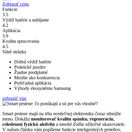
Zobraziť cenu
Funkcie
3.5
Výdrž batérie a nabíjanie
4.2
Aplikácia
3.9
Kvalita spracovania
4.5
Silné stránky
Dobrá výdrž batérie
Praktické puzdro
Žiadne predplatné
Menšie ako konkurencia
Prehľadná aplikácia
Výhody ekosystému Samsung
zobraziť viac
Smart prstene majú na trhu nositeľnej elektroniky čoraz silnejšie
meno. Dokážu
monitorovať kvalitu spánku, regeneráciu,
celodennú fyzickú aktivitu
a mnohé ďalšie užitočné ukazovatele.
V našom článku vám popíšeme funkcie inteligentných prsteňov,