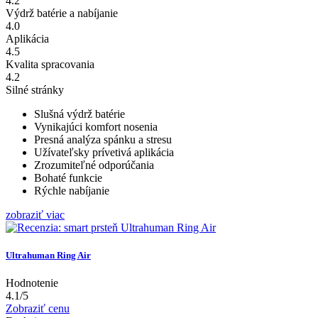
4.2
Výdrž batérie a nabíjanie
4.0
Aplikácia
4.5
Kvalita spracovania
4.2
Silné stránky
Slušná výdrž batérie
Vynikajúci komfort nosenia
Presná analýza spánku a stresu
Užívateľsky prívetivá aplikácia
Zrozumiteľné odporúčania
Bohaté funkcie
Rýchle nabíjanie
zobraziť viac
Ultrahuman Ring Air
Hodnotenie
4.1/5
Zobraziť cenu