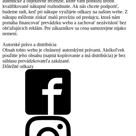
autentické a objektívne recenzie, ktoré vám pomôžu urobiť
kvalifikované nákupné rozhodnutie. Ak nás chcete podporiť,
budeme radi, keď pri nákupe využijete odkazy na našom webe. Z
nákupu môžeme získať malú províziu od predajcu, ktorá nám
pomáha financovať prevádzku webu a zachovať nezávislosť bez
obťažujúcich reklám. Pre zákazníkov sa cena samozrejme nijako
nemení.
Autorské právo a distribúcia
Obsah tohto webu je chránený autorskými právami. Akékoľvek
použitie jeho obsahu (najmä kopírovanie a iná distribúcia) je bez
súhlasu prevádzkovateľa zakázané.
Dôležité odkazy