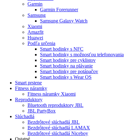
Garmin
Garmin Forerunner
Samsung
Samsung Galaxy Watch
Xiaomi
Amazfit
Huawei
Podľa určenia
Smart hodinky s NFC
Smart hodinky s možnosťou telefonovania
Smart hodinky pre cyklistov
Smart hodinky na plávanie
Smart hodinky pre potápačov
Smart hodinky s Wear OS
Smart prstene
Fitness náramky
Fitness náramky Xiaomi
Reproduktory
Bluetooth reproduktory JBL
JBL PartyBox
Slúchadlá
Bezdrôtové slúchadlá JBL
Bezdrôtové slúchadlá LAMAX
Bezdrôtové slúchadlá Niceboy
Ostatné