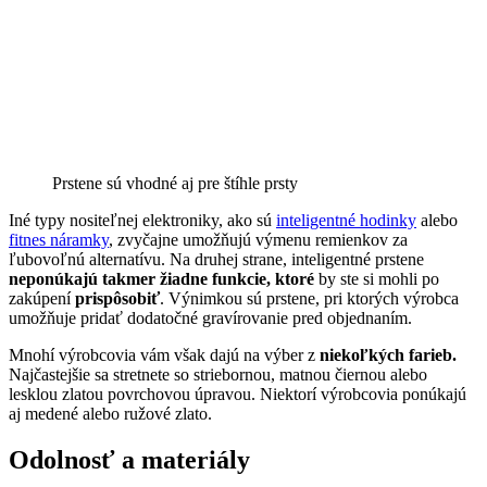
Prstene sú vhodné aj pre štíhle prsty
Iné typy nositeľnej elektroniky, ako sú
inteligentné hodinky
alebo
fitnes náramky
, zvyčajne umožňujú výmenu remienkov za
ľubovoľnú alternatívu. Na druhej strane, inteligentné prstene
neponúkajú takmer žiadne funkcie, ktoré
by ste
si mohli po
zakúpení
prispôsobiť
. Výnimkou sú prstene, pri ktorých výrobca
umožňuje pridať dodatočné gravírovanie pred objednaním.
Mnohí výrobcovia vám však dajú na výber z
niekoľkých farieb.
Najčastejšie sa stretnete so striebornou, matnou čiernou alebo
lesklou zlatou povrchovou úpravou. Niektorí výrobcovia ponúkajú
aj medené alebo ružové zlato.
Odolnosť a materiály