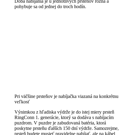
Doba nabíjania je u jednotlivých prsteňov rôzna a
pohybuje sa od jednej do troch hodín.
Pri väčšine prsteňov je nabíjačka viazaná na konkrétnu
veľkosť
Výnimkou z hľadiska výdrže je do istej miery prsteň
RingConn 1. generácie, ktorý sa dodáva s nabíjacím
puzdrom. V puzdre je zabudovaná batéria, ktorá
poskytne prsteňu ďalších 150 dní výdrže. Samozrejme,
prsteň budete musieť pravidelne nabíjať, ale na kábel