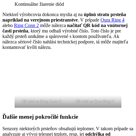
Kontinuálne žiarenie diód
Niektorí výrobcovia dokonca myslia aj na
úplnú stratu prsteňa
napríklad na verejnom priestranstve
. V prípade
Oura Ring 4
alebo
Ring Conn 2
môže nálezca
načítať QR kód na vnútornej
časti prsteňa
, ktorý mu odhalí výrobné číslo. Toto číslo je pre
každý prsteň unikátne a spárovené s kontom používateľa. Ak
nálezca sériové číslo nahlási technickej podpore, tá môže majiteľa
kontantovať kvôli nálezu.
QR kód na Ring Conn 2
QR kód na Oura Ring 4
Ďalšie menej pokročilé funkcie
Senzory niektorých prsteňov obsahujú teplomer. V takom prípade sa
analyzuje aj vývoj telesnej teploty, resp. jej
odchýlka od