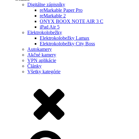
Digitálne zápisníky
reMarkable Paper Pro
reMarkable 2
ONYX BOOX NOTE AIR 3 C
iPad Air 5
Elektrokolobežky
Elektrokolobežky Lamax
Elektrokolobežky City Boss
Autokamery
Akčné kamery
VPN aplikácie
Články
Všetky kategórie