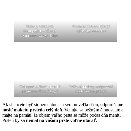
Makety všetkých
Na maketách nechýbajú
dostupných veľkostí
výčnelky senzorov
Samsung Galaxy RIng
Dostupné veľkosti 4 až 15
Veľkosť makety zodpovedá
pri prsteni Oura RIng 4
skutočnému prstenu
Ak si chcete byť stopercentne istí svojou veľkosťou, odporúčame
nosiť maketu prsteňa celý deň
. Venujte sa bežným činnostiam a
majte na pamäti, že objem vášho prsta sa môže počas dňa meniť.
Prsteň by
sa nemal na vašom prste voľne otáčať
.