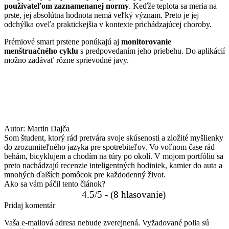
používateľom zaznamenanej normy
. Keďže teplota sa meria na
prste, jej absolútna hodnota nemá veľký význam. Preto je jej
odchýlka oveľa praktickejšia v kontexte prichádzajúcej choroby.
Prémiové smart prstene ponúkajú aj
monitorovanie
menštruačného cyklu
s predpovedaním jeho priebehu. Do aplikácií
možno zadávať rôzne sprievodné javy.
Autor:
Martin Dajča
Som študent, ktorý rád pretvára svoje skúsenosti a zložité myšlienky
do zrozumiteľného jazyka pre spotrebiteľov. Vo voľnom čase rád
behám, bicyklujem a chodím na túry po okolí. V mojom portfóliu sa
preto nachádzajú recenzie inteligentných hodiniek, kamier do auta a
mnohých ďalších pomôcok pre každodenný život.
Ako sa vám páčil tento článok?
4.5/5 - (8 hlasovanie)
Pridaj komentár
Vaša e-mailová adresa nebude zverejnená.
Vyžadované polia sú