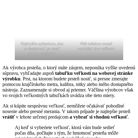
Najlepším spôsobom, ako
Náš redaktor musel
to dosiahnuť, je nosiť
vyskúšať dve veľkosti
maketu celý deň.
Ak výrobca prsteňa, o ktorý máte záujem, neponúka vyššie uvedenú
súpravu, vyhľadajte aspoň
tabuľku veľkostí na webovej stránke
výrobku
. Prst, na ktorom budete prsteň nosiť, si presne zmerajte
pomocou krajčírskeho metra, kalibra, nitky alebo iného dostupného
nástroja. Zaznamenajte si obvod aj priemer. Väčšina výrobcov však
vo svojich veľkostných tabuľkách uvádza obe tieto miery.
Ak si kúpite nesprávnu veľkosť, nemôžete očakávať pohodlné
nosenie alebo presné merania. V takom prípade je najlepšie prsteň
vrátiť
v lehote určenej predajcom
a vybrať si vhodnú veľkosť
.
Aj keď si vyberiete veľkosť, ktorá vám bude sedieť
počas dňa, počítajte s tým, že hmotnosť prsteňa môže