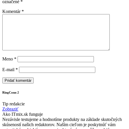
označené
*
Komentár
*
Meno
*
E-mail
*
RingConn 2
Tip redakcie
Zobraziť
Ako ITmix.sk funguje
Nezávisle testujeme a hodnotíme produkty na základe skutočných
skúseností našich redaktorov. Naším cieľom je poskytnúť vám