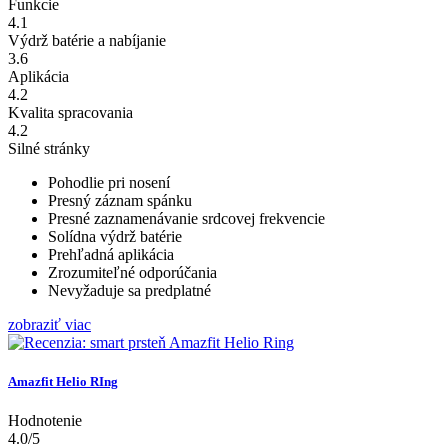
Funkcie
4.1
Výdrž batérie a nabíjanie
3.6
Aplikácia
4.2
Kvalita spracovania
4.2
Silné stránky
Pohodlie pri nosení
Presný záznam spánku
Presné zaznamenávanie srdcovej frekvencie
Solídna výdrž batérie
Prehľadná aplikácia
Zrozumiteľné odporúčania
Nevyžaduje sa predplatné
zobraziť viac
Amazfit Helio RIng
Hodnotenie
4.0/5