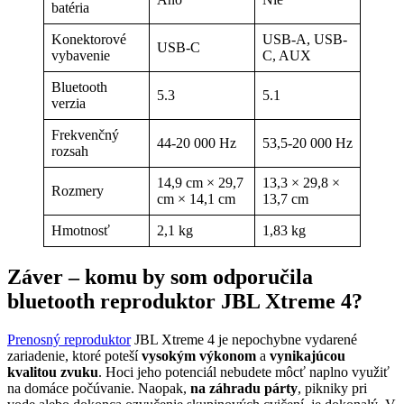
batéria
Konektorové
USB-A, USB-
USB-C
vybavenie
C, AUX
Bluetooth
5.3
5.1
verzia
Frekvenčný
44-20 000 Hz
53,5-20 000 Hz
rozsah
14,9 cm × 29,7
13,3 × 29,8 ×
Rozmery
cm × 14,1 cm
13,7 cm
Hmotnosť
2,1 kg
1,83 kg
Záver – komu by som odporučila
bluetooth reproduktor JBL Xtreme 4?
Prenosný reproduktor
JBL Xtreme 4 je nepochybne vydarené
zariadenie, ktoré poteší
vysokým výkonom
a
vynikajúcou
kvalitou zvuku
. Hoci jeho potenciál nebudete môcť naplno využiť
na domáce počúvanie. Naopak,
na záhradu párty
, pikniky pri