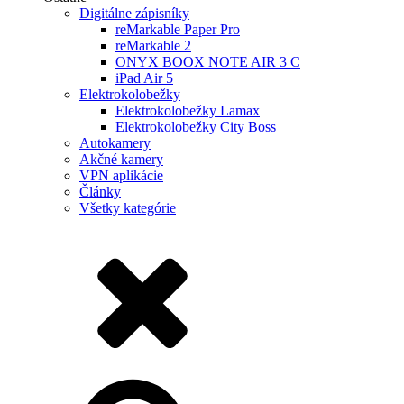
Digitálne zápisníky
reMarkable Paper Pro
reMarkable 2
ONYX BOOX NOTE AIR 3 C
iPad Air 5
Elektrokolobežky
Elektrokolobežky Lamax
Elektrokolobežky City Boss
Autokamery
Akčné kamery
VPN aplikácie
Články
Všetky kategórie