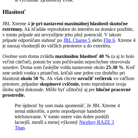
Hlasitosť
JBL Xtreme 4
je pri nastavení maximálnej hlasitosti skutočne
extrémny.
Ak hľadáte reproduktor do interiéru na domáce použitie,
v tomto prípade ani nevyužijete jeho plný potenciál. V takom
prípade odporúčam siahnuť po
JBL Charge 5
alebo
Flip 6
. Xtreme 4
je naozaj vhodnejší do väčších priestorov a do exteriéru.
Osobne som doma zvládla
maximálnu hlasitosť 40 %
(a aj to bolo
veľmi citeľné), potom by som počúvaním nepochybne otravovala
susedov. Doma som častejšie volila nastavenie okolo
25-30 %
. Keď
sme sedeli vonku s priateľmi, kričali sme jeden cez druhého pri
hlasitosti
okolo
50 %
. Ak však chcete
ozvučiť večierok
vo väčšom
priestore, prípadne
skupinové cvičenie,
tento reproduktor svoju
úlohu splní dokonale. Môže byť užitočný aj pre
hlučné pracovné
prostredie.
Pre úplnosť by som mala spomenúť, že JBL Xtreme 4
nemá mikrofón, a preto nepodporuje handsfree
telefonovanie. V tomto smere vám dobre poslúži
lacnejší, menší a menej výkonný
Niceboy RAZE 3
Titan
.