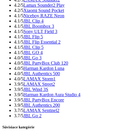
4.2/5
Lamax Sounder2 Play
4.2/5
Xiaomi Sound Pocket
4.1/5
Niceboy RAZE Neon
4.1/5
JBL Clip 4
4.1/5
JBL Boombox 3
4.1/5
Sony ULT Field 3
4.1/5
JBL Flip 5
4.1/5
JBL Flip Essential 2
4.1/5
JBL Clip 5
4.1/5
JBL GO 4
4.0/5
JBL Go 3
4.0/5
JBL PartyBox Club 120
4.0/5
Harman Kardon Luna
4.0/5
JBL Authentics 500
4.0/5
LAMAX Storm1
3.9/5
LAMAX Street2
3.9/5
JBL Wind 3S
3.9/5
Harman Kardon Aura Studio 4
3.9/5
JBL PartyBox Encore
3.9/5
JBL Authentics 200
3.7/5
LAMAX Sentinel2
3.7/5
JBL Go 2
Súvisiace kategórie