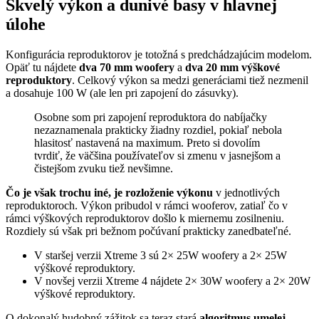
Skvelý výkon a dunivé basy v hlavnej
úlohe
Konfigurácia reproduktorov je totožná s predchádzajúcim modelom.
Opäť tu nájdete
dva 70 mm woofery
a
dva 20 mm výškové
reproduktory
. Celkový výkon sa medzi generáciami tiež nezmenil
a dosahuje 100 W (ale len pri zapojení do zásuvky).
Osobne som pri zapojení reproduktora do nabíjačky
nezaznamenala prakticky žiadny rozdiel, pokiaľ nebola
hlasitosť nastavená na maximum. Preto si dovolím
tvrdiť, že väčšina používateľov si zmenu v jasnejšom a
čistejšom zvuku tiež nevšimne.
Čo je však trochu iné, je rozloženie výkonu
v jednotlivých
reproduktoroch. Výkon pribudol v rámci wooferov, zatiaľ čo v
rámci výškových reproduktorov došlo k miernemu zosilneniu.
Rozdiely sú však pri bežnom počúvaní prakticky zanedbateľné.
V staršej verzii Xtreme 3 sú 2× 25W woofery a 2× 25W
výškové reproduktory.
V novšej verzii Xtreme 4 nájdete 2× 30W woofery a 2× 20W
výškové reproduktory.
O dokonalý hudobný zážitok sa teraz stará
algoritmus umelej