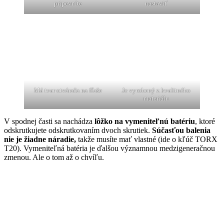
pripevníte
nastaviť
Má tvar otvárača na fľaše
Je vyrobený z kvalitného
materiálu
V spodnej časti sa nachádza
lôžko na vymeniteľnú batériu
, ktoré
odskrutkujete odskrutkovaním dvoch skrutiek.
Súčasťou balenia
nie je žiadne náradie,
takže musíte mať vlastné (ide o kľúč TORX
T20). Vymeniteľná batéria je ďalšou významnou medzigeneračnou
zmenou. Ale o tom až o chvíľu.