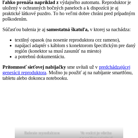
ľahko prenáša napríklad z
výdajného automatu. Reproduktor je
uložený v ochranných bočných paneloch a k dispozícii je aj
praktické látkové puzdro. To ho veľmi dobre chráni pred prípadným
poškodením.
Súčasťou balenia je aj
samostatná škatuľa,
v ktorej sa nachádza:
textilný opasok (na nosenie reproduktora cez rameno),
napájací adaptér s káblom s konektorom špecifickým pre daný
región (konektor sa musí zasunúť na miesto)
a potrebnú dokumentáciu.
Prítomnosť sieťovej nabíjačky
sme uvítali už v
predchádzajúcej
generácii reproduktora
. Možno ju použiť aj na nabíjanie smartfónu,
tabletu alebo dokonca notebooku.
Balenie reproduktora
Vo vnútri je všetko
starostlivo zabalené