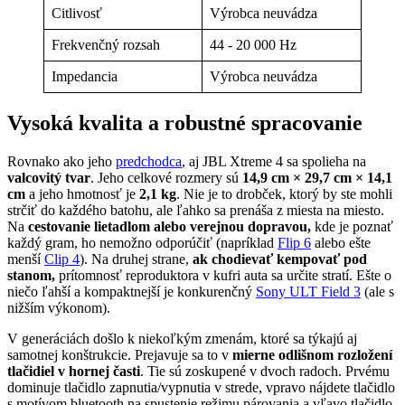
Citlivosť
Výrobca neuvádza
Frekvenčný rozsah
44 - 20 000 Hz
Impedancia
Výrobca neuvádza
Vysoká kvalita a robustné spracovanie
Rovnako ako jeho
predchodca
, aj JBL Xtreme 4 sa spolieha na
valcovitý tvar
. Jeho celkové rozmery sú
14,9 cm × 29,7 cm × 14,1
cm
a jeho hmotnosť je
2,1 kg
. Nie je to drobček, ktorý by ste mohli
strčiť do každého batohu, ale ľahko sa prenáša z miesta na miesto.
Na
cestovanie lietadlom alebo verejnou dopravou,
kde je poznať
každý gram, ho nemožno odporúčiť (napríklad
Flip 6
alebo ešte
menší
Clip 4
). Na druhej strane,
ak chodievať kempovať pod
stanom,
prítomnosť reproduktora v kufri auta sa určite stratí. Ešte o
niečo ľahší a kompaktnejší je konkurenčný
Sony ULT Field 3
(ale s
nižším výkonom).
V generáciách došlo k niekoľkým zmenám, ktoré sa týkajú aj
samotnej konštrukcie. Prejavuje sa to v
mierne odlišnom rozložení
tlačidiel v hornej časti
. Tie sú zoskupené v dvoch radoch. Prvému
dominuje tlačidlo zapnutia/vypnutia v strede, vpravo nájdete tlačidlo
s motívom bluetooth na spustenie režimu párovania a vľavo tlačidlo