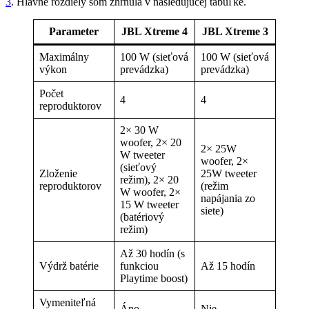
3
. Hlavné rozdiely som zhrnula v nasledujúcej tabuľke.
Parameter
JBL Xtreme 4
JBL Xtreme 3
Maximálny
100 W (sieťová
100 W (sieťová
výkon
prevádzka)
prevádzka)
Počet
4
4
reproduktorov
2× 30 W
woofer, 2× 20
2× 25W
W tweeter
woofer, 2×
(sieťový
Zloženie
25W tweeter
režim), 2× 20
reproduktorov
(režim
W woofer, 2×
napájania zo
15 W tweeter
siete)
(batériový
režim)
Až 30 hodín (s
Výdrž batérie
funkciou
Až 15 hodín
Playtime boost)
Vymeniteľná
Áno
Nie