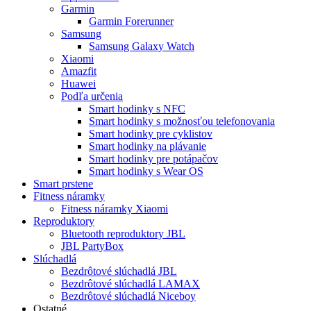
Garmin
Garmin Forerunner
Samsung
Samsung Galaxy Watch
Xiaomi
Amazfit
Huawei
Podľa určenia
Smart hodinky s NFC
Smart hodinky s možnosťou telefonovania
Smart hodinky pre cyklistov
Smart hodinky na plávanie
Smart hodinky pre potápačov
Smart hodinky s Wear OS
Smart prstene
Fitness náramky
Fitness náramky Xiaomi
Reproduktory
Bluetooth reproduktory JBL
JBL PartyBox
Slúchadlá
Bezdrôtové slúchadlá JBL
Bezdrôtové slúchadlá LAMAX
Bezdrôtové slúchadlá Niceboy
Ostatné