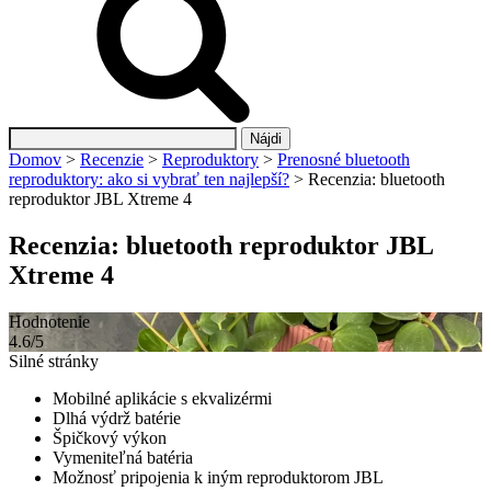
Hľadať:
Domov
>
Recenzie
>
Reproduktory
>
Prenosné bluetooth
reproduktory: ako si vybrať ten najlepší?
>
Recenzia: bluetooth
reproduktor JBL Xtreme 4
Recenzia: bluetooth reproduktor JBL
Xtreme 4
Hodnotenie
4.6/5
Silné stránky
Mobilné aplikácie s ekvalizérmi
Dlhá výdrž batérie
Špičkový výkon
Vymeniteľná batéria
Možnosť pripojenia k iným reproduktorom JBL