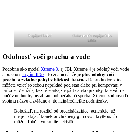
Napájací kábel
Umiestnenie napájacieho
kábla
Odolnosť voči prachu a vode
Podobne ako model
Xtreme 3
, aj JBL Xtreme 4 je odolný voči vode
a prachu s
krytím IP67
. To znamená, že
je plne odolný voči
prachu
a
zvládne pobyt v blízkosti bazéna.
Reproduktor si teda
môžete vziať so sebou napríklad pod stan alebo pri kempovaní v
prírode. Vydrží aj bežné vonkajšie párty alebo pikniky, kde vám v
počúvaní hudby nezabráni ani nečakaná sprcha. Xtreme zodpovedá
svojmu názvu a zvládne aj tie najnáročnejšie podmienky.
Bohužiaľ, na rozdiel od predchádzajúcej generácie, už
nie je nabíjací konektor chránený gumovou krytkou, čo
môže uľahčiť vniknutie nečistôt.