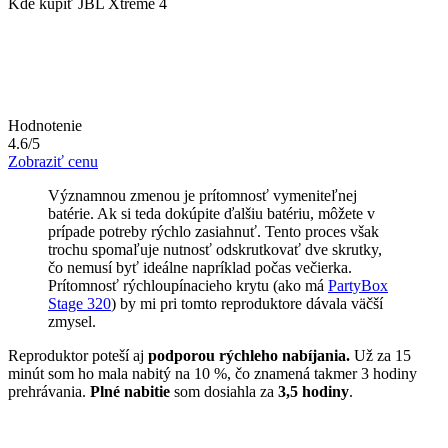
Kde kúpiť JBL Xtreme 4
Hodnotenie
4.6/5
Zobraziť cenu
Významnou zmenou je prítomnosť vymeniteľnej
batérie. Ak si teda dokúpite ďalšiu batériu, môžete v
prípade potreby rýchlo zasiahnuť. Tento proces však
trochu spomaľuje nutnosť odskrutkovať dve skrutky,
čo nemusí byť ideálne napríklad počas večierka.
Prítomnosť rýchloupínacieho krytu (ako má
PartyBox
Stage 320
) by mi pri tomto reproduktore dávala väčší
zmysel.
Reproduktor poteší aj
podporou rýchleho nabíjania.
Už za 15
minút som ho mala nabitý na 10 %, čo znamená takmer 3 hodiny
prehrávania.
Plné nabitie
som dosiahla za
3,5 hodiny
.