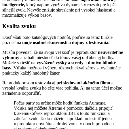
inteligencie,
ktorý naplno využíva dynamický rozsah pre lepší a
silnejší zvuk. Navyše znižuje skreslenie pri vysokej hlasitosti a
maximalizuje výkon basov.
Kvalita zvuku
Dosť však bolo katalógových hodnôt, poďme sa teraz bližšie
pozrieť na
moje osobné skúsenosti a dojmy z testovania.
Musím povedať, že na svoju veľkosť je reproduktor
neuveriteľne
výkonný
a zahalí miestnosť do tónov vašej obľúbenej hudby.
Môžete sa tešiť na
vyvážené výšky a stredy
a
dunivo hlboké
basy
. Vďaka možnosti výberu rôznych ekvalizérov si vychutnáte
prakticky každý hudobný žáner.
Reproduktor som testovala aj
pri sledovaní akčného filmu
a
vysoká kvalita zvuku ho ešte viac pohltila. Aj na tento účel možno
zariadenie odporúčiť.
Počas párty sa určite môže hodiť funkcia Auracast.
Vďaka nej môžete Xtreme 4 pomocou tlačidla pripojiť
k akémukoľvek reproduktoru JBL s touto funkciou a
zdieľať zvuk. Takto môžete napríklad umiestniť jeden
reproduktor dovnútra a druhý von a v oboch prípadoch
si vychutnať zjednotený zvuk.