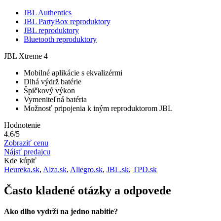
JBL Authentics
JBL PartyBox reproduktory
JBL reproduktory
Bluetooth reproduktory
JBL Xtreme 4
Mobilné aplikácie s ekvalizérmi
Dlhá výdrž batérie
Špičkový výkon
Vymeniteľná batéria
Možnosť pripojenia k iným reproduktorom JBL
Hodnotenie
4.6/5
Zobraziť cenu
Nájsť predajcu
Kde kúpiť
Heureka.sk
,
Alza.sk
,
Allegro.sk
,
JBL.sk
,
TPD.sk
Často kladené otázky a odpovede
Ako dlho vydrží na jedno nabitie?