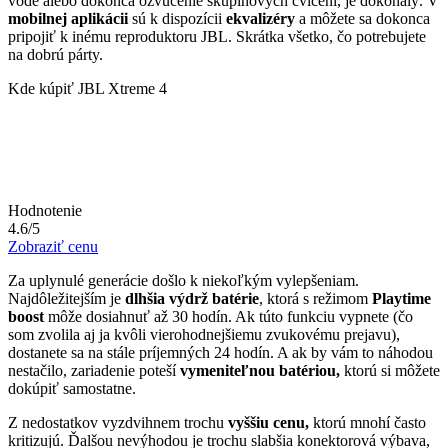
vode alebo dokonca ozvučenie skupinových cvičení, je dokonalý. V
mobilnej aplikácii
sú k dispozícii
ekvalizéry
a môžete sa dokonca
pripojiť k inému reproduktoru JBL. Skrátka všetko, čo potrebujete
na dobrú párty.
Kde kúpiť JBL Xtreme 4
Hodnotenie
4.6/5
Zobraziť cenu
Za uplynulé generácie došlo k niekoľkým vylepšeniam.
Najdôležitejším je
dlhšia výdrž batérie
, ktorá s režimom
Playtime
boost
môže dosiahnuť až 30 hodín. Ak túto funkciu vypnete (čo
som zvolila aj ja kvôli vierohodnejšiemu zvukovému prejavu),
dostanete sa na stále príjemných 24 hodín. A ak by vám to náhodou
nestačilo, zariadenie poteší
vymeniteľnou batériou,
ktorú si môžete
dokúpiť samostatne.
Z nedostatkov vyzdvihnem trochu
vyššiu cenu,
ktorú mnohí často
kritizujú. Ďalšou nevýhodou je trochu slabšia konektorová výbava,