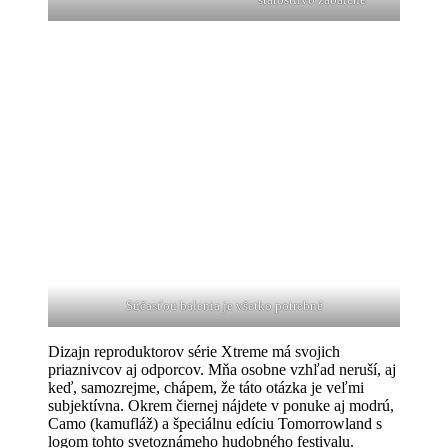
Súčasťou balenia je všetko potrebné
Dizajn reproduktorov série Xtreme má svojich
priaznivcov aj odporcov. Mňa osobne vzhľad neruší, aj
keď, samozrejme, chápem, že táto otázka je veľmi
subjektívna. Okrem čiernej nájdete v ponuke aj modrú,
Camo (kamufláž) a špeciálnu edíciu Tomorrowland s
logom tohto svetoznámeho hudobného festivalu.