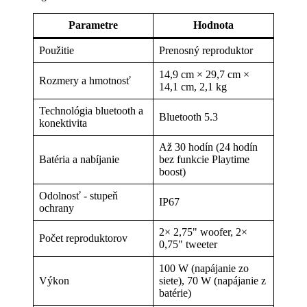
Parametre
Hodnota
Použitie
Prenosný reproduktor
14,9 cm × 29,7 cm ×
Rozmery a hmotnosť
14,1 cm, 2,1 kg
Technológia bluetooth a
Bluetooth 5.3
konektivita
Až 30 hodín (24 hodín
Batéria a nabíjanie
bez funkcie Playtime
boost)
Odolnosť - stupeň
IP67
ochrany
2× 2,75" woofer, 2×
Počet reproduktorov
0,75" tweeter
100 W (napájanie zo
Výkon
siete), 70 W (napájanie z
batérie)