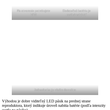
Na otvorenie potrebujete
Dodatočnú batériu je
kľúč
možné zakúpiť
Jednoducho ju vložte dovnútra
Výhodou je dobre viditeľný LED pásik na prednej strane
reproduktora, ktorý indikuje úroveň nabitia batérie (podľa intenzity
svetla na pásiku).