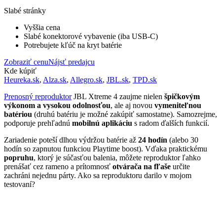
Slabé stránky
Vyššia cena
Slabé konektorové vybavenie (iba USB-C)
Potrebujete kľúč na kryt batérie
Zobraziť cenu
Nájsť predajcu
Kde kúpiť
Heureka.sk
,
Alza.sk
,
Allegro.sk
,
JBL.sk
,
TPD.sk
Prenosný reproduktor
JBL Xtreme 4 zaujme nielen
špičkovým
výkonom a vysokou odolnosťou
, ale aj novou
vymeniteľnou
batériou
(druhú batériu je možné zakúpiť samostatne). Samozrejme,
podporuje prehľadnú
mobilnú aplikáciu
s radom ďalších funkcií.
Zariadenie poteší dlhou výdržou batérie až
24 hodín
(alebo 30
hodín so zapnutou funkciou Playtime boost). Vďaka praktickému
popruhu
, ktorý je súčasťou balenia, môžete reproduktor ľahko
prenášať cez rameno a prítomnosť
otvárača na fľaše
určite
zachráni nejednu párty. Ako sa reproduktoru darilo v mojom
testovaní?