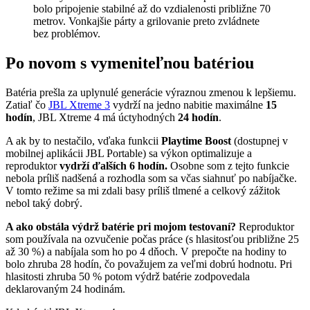
bolo pripojenie stabilné až do vzdialenosti približne 70
metrov. Vonkajšie párty a grilovanie preto zvládnete
bez problémov.
Po novom s vymeniteľnou batériou
Batéria prešla za uplynulé generácie výraznou zmenou k lepšiemu.
Zatiaľ čo
JBL Xtreme 3
vydrží na jedno nabitie maximálne
15
hodín
, JBL Xtreme 4 má úctyhodných
24 hodín
.
A ak by to nestačilo, vďaka funkcii
Playtime Boost
(dostupnej v
mobilnej aplikácii JBL Portable) sa výkon optimalizuje a
reproduktor
vydrží ďalších 6 hodín.
Osobne som z tejto funkcie
nebola príliš nadšená a rozhodla som sa včas siahnuť po nabíjačke.
V tomto režime sa mi zdali basy príliš tlmené a celkový zážitok
nebol taký dobrý.
A ako obstála výdrž batérie pri mojom testovaní?
Reproduktor
som používala na ozvučenie počas práce (s hlasitosťou približne 25
až 30 %) a nabíjala som ho po 4 dňoch. V prepočte na hodiny to
bolo zhruba 28 hodín, čo považujem za veľmi dobrú hodnotu. Pri
hlasitosti zhruba 50 % potom výdrž batérie zodpovedala
deklarovaným 24 hodinám.