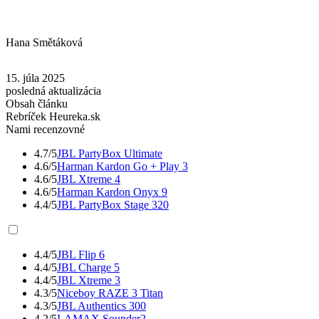
Hana Smětáková
15. júla 2025
posledná aktualizácia
Obsah článku
Rebríček Heureka.sk
Nami recenzovné
4.7/5
JBL PartyBox Ultimate
4.6/5
Harman Kardon Go + Play 3
4.6/5
JBL Xtreme 4
4.6/5
Harman Kardon Onyx 9
4.4/5
JBL PartyBox Stage 320
4.4/5
JBL Flip 6
4.4/5
JBL Charge 5
4.4/5
JBL Xtreme 3
4.3/5
Niceboy RAZE 3 Titan
4.3/5
JBL Authentics 300
4.2/5
LAMAX Sounder2