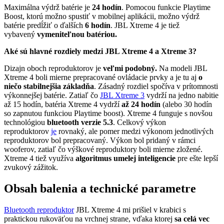
Maximálna výdrž batérie je
24 hodín
. Pomocou funkcie Playtime
Boost, ktorú možno spustiť v mobilnej aplikácii, možno výdrž
batérie predĺžiť o ďalších
6 hodín
. JBL Xtreme 4 je tiež
vybavený
vymeniteľnou batériou.
Aké sú hlavné rozdiely medzi JBL Xtreme 4 a Xtreme 3?
Dizajn oboch reproduktorov je
veľmi podobný.
Na modeli JBL
Xtreme 4 boli mierne prepracované ovládacie prvky a je tu aj
o
niečo stabilnejšia základňa
. Zásadný rozdiel spočíva v prítomnosti
výkonnejšej batérie. Zatiaľ čo
JBL Xtreme 3
vydrží na jedno nabitie
až 15 hodín, batéria Xtreme 4 vydrží
až 24 hodín
(alebo 30 hodín
so zapnutou funkciou Playtime boost). Xtreme 4 funguje s novšou
technológiou
bluetooth verzie 5.3
. Celkový výkon
reproduktorov
je
rovnaký, ale pomer medzi výkonom jednotlivých
reproduktorov bol prepracovaný. Výkon bol pridaný v rámci
wooferov, zatiaľ čo výškové reproduktory boli mierne zložené.
Xtreme 4 tiež využíva
algoritmus umelej inteligencie
pre ešte lepší
zvukový zážitok.
Obsah balenia a technické parametre
Bluetooth reproduktor
JBL Xtreme 4 mi prišiel v krabici s
praktickou rukoväťou na vrchnej strane, vďaka ktorej
sa celá vec