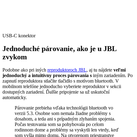
USB-C konektor
Jednoduché párovanie, ako je u JBL
zvykom
Podobne ako pri iných
reproduktoroch JBL
, aj tu nájdete
veľmi
jednoduchý a intuitívny proces párovania s
iným zariadením. Po
zapnutí reproduktora stlačíte tlačidlo s motívom bluetooth. V
mobilnom telefóne jednoducho vyberiete reproduktor v sekcii
dostupných zariadení. Ďalšie pripojenie sa už uskutoční
automaticky.
Párovanie prebieha vďaka technológii bluetooth vo
verzii 5.3. Osobne som nemala žiadne problémy s
dosahom, a teda ani s prípadným zlyhaním spojenia.
Počas testovania som sa pohybovala po celom
rodinnom dome a problémy sa vyskytli len vtedy, keď
som vyšla mimo domu. Na otvorenom priestranstve