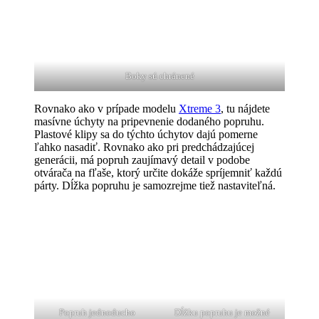
Boky sú chránené
Rovnako ako v prípade modelu
Xtreme 3
, tu nájdete
masívne úchyty na pripevnenie dodaného popruhu.
Plastové klipy sa do týchto úchytov dajú pomerne
ľahko nasadiť. Rovnako ako pri predchádzajúcej
generácii, má popruh zaujímavý detail v podobe
otvárača na fľaše, ktorý určite dokáže spríjemniť každú
párty. Dĺžka popruhu je samozrejme tiež nastaviteľná.
Popruh jednoducho
Dĺžku popruhu je možné