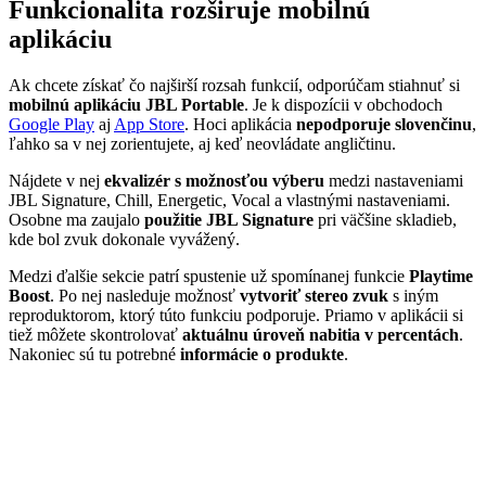
Funkcionalita rozširuje mobilnú
aplikáciu
Ak chcete získať čo najširší rozsah funkcií, odporúčam stiahnuť si
mobilnú aplikáciu JBL Portable
. Je k dispozícii v obchodoch
Google Play
aj
App Store
. Hoci aplikácia
nepodporuje slovenčinu
,
ľahko sa v nej zorientujete, aj keď neovládate angličtinu.
Nájdete v nej
ekvalizér s možnosťou výberu
medzi nastaveniami
JBL Signature, Chill, Energetic, Vocal a vlastnými nastaveniami.
Osobne ma zaujalo
použitie JBL Signature
pri väčšine skladieb,
kde bol zvuk dokonale vyvážený.
Medzi ďalšie sekcie patrí spustenie už spomínanej funkcie
Playtime
Boost
. Po nej nasleduje možnosť
vytvoriť stereo zvuk
s iným
reproduktorom, ktorý túto funkciu podporuje. Priamo v aplikácii si
tiež môžete skontrolovať
aktuálnu úroveň nabitia v percentách
.
Nakoniec sú tu potrebné
informácie o produkte
.