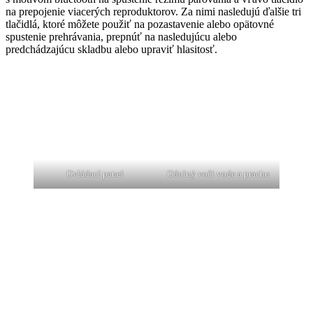
na prepojenie viacerých reproduktorov. Za nimi nasledujú ďalšie tri
tlačidlá, ktoré môžete použiť na pozastavenie alebo opätovné
spustenie prehrávania, prepnúť na nasledujúcu alebo
predchádzajúcu skladbu alebo upraviť hlasitosť.
Ovládací panel
Odolný voči vode a prachu