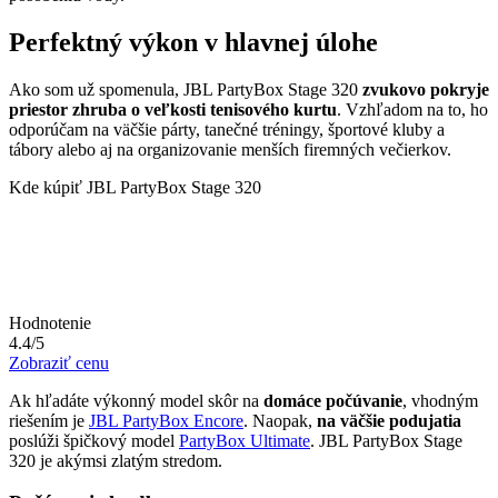
Perfektný výkon v hlavnej úlohe
Ako som už spomenula, JBL PartyBox Stage 320
zvukovo pokryje
priestor zhruba o veľkosti tenisového kurtu
. Vzhľadom na to, ho
odporúčam na väčšie párty, tanečné tréningy, športové kluby a
tábory alebo aj na organizovanie menších firemných večierkov.
Kde kúpiť JBL PartyBox Stage 320
Hodnotenie
4.4/5
Zobraziť cenu
Ak hľadáte výkonný model skôr na
domáce počúvanie
, vhodným
riešením je
JBL PartyBox Encore
. Naopak,
na väčšie podujatia
poslúži špičkový model
PartyBox Ultimate
. JBL PartyBox Stage
320 je akýmsi zlatým stredom.