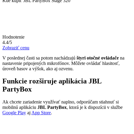
Kde kúpiť JBL PartyBox Stage 320
Hodnotenie
4.4/5
Zobraziť cenu
V poslednej časti sa potom nachádzajú
štyri otočné ovládače
na
nastavenie pripojených mikrofónov. Môžete ovládať hlasitosť,
úroveň basov a výšok, ako aj ozvenu.
Funkcie rozširuje aplikácia JBL
PartyBox
Ak chcete zariadenie využívať naplno, odporúčam stiahnuť si
mobilnú aplikáciu
JBL PartyBox
, ktorá je k dispozícii v službe
Google Play
aj
App Store
.