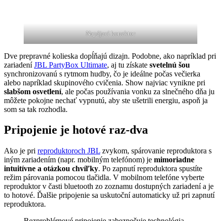
Napájací konektor
Dve prepravné kolieska dopĺňajú dizajn. Podobne, ako napríklad pri
zariadení
JBL PartyBox Ultimate
, aj tu získate
svetelnú šou
synchronizovanú s rytmom hudby, čo je ideálne počas večierka
alebo napríklad skupinového cvičenia. Show najviac vynikne pri
slabšom osvetlení
, ale počas používania vonku za slnečného dňa ju
môžete pokojne nechať vypnutú, aby ste ušetrili energiu, aspoň ja
som sa tak rozhodla.
Pripojenie je hotové raz-dva
Ako je pri
reproduktoroch JBL
zvykom, spárovanie reproduktora s
iným zariadením (napr. mobilným telefónom) je
mimoriadne
intuitívne a otázkou chvíľky
. Po zapnutí reproduktora spustíte
režim párovania pomocou tlačidla. V mobilnom telefóne vyberte
reproduktor v časti bluetooth zo zoznamu dostupných zariadení a je
to hotové. Ďalšie pripojenie sa uskutoční automaticky už pri zapnutí
reproduktora.
Bezproblémové pripojenie zabezpečuje technológia