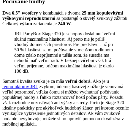
Počúvanie hudby
Dva 6,5" woofery v
kombinácii s dvoma
25 mm kopulovitými
výškovými reproduktormi
sa postarajú o skvelý zvukový zážitok.
Celkový
výkon
zariadenia je
240 W
.
JBL PartyBox Stage 320 je schopný dosiahnuť veľmi
slušnú maximálnu hlasitosť. Aj preto nie je príliš
vhodný do menších priestorov. Pre predstavu - už pri
50 % hlasitosti sa mi počúvanie v menšom rodinnom
dome zdalo nepríjemné a tušila som, že susedia ma
nebudú mať veľmi radi. V bežnej cvičebni však hrá
veľmi príjemne, pričom maximálna hlasitosť je okolo
100 dB.
Samotná kvalita zvuku je za mňa
veľmi dobrá
. Ako je u
reproduktorov JBL
zvykom, údernej basovej zložke je venovaná
veľká pozornosť, vďaka čomu si môžete vychutnať počúvanie
populárnej hudby a ľahko roztancovať hostí počas párty. Pozadu
však rozhodne nezostávajú ani výšky a stredy. Preto je Stage 320
ideálny prakticky pre akýkoľvek hudobný žáner, pri ktorom oceníte
vynikajúce vykreslenie jednotlivých detailov. Ak vám zvukové
podanie nevyhovuje, môžete si ho upraviť pomocou ekvalizéra v
mobilnej aplikácii.