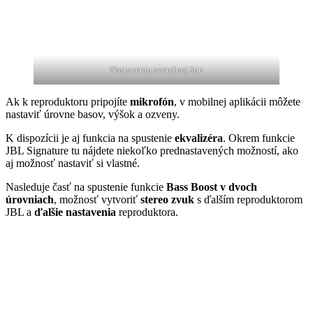
Nastavenia svetelnej šou
Ak k reproduktoru pripojíte
mikrofón
, v mobilnej aplikácii môžete
nastaviť úrovne basov, výšok a ozveny.
K dispozícii je aj funkcia na spustenie
ekvalizéra
. Okrem funkcie
JBL Signature tu nájdete niekoľko prednastavených možností, ako
aj možnosť nastaviť si vlastné.
Nasleduje časť na spustenie funkcie
Bass Boost v dvoch
úrovniach
, možnosť vytvoriť
stereo zvuk
s ďalším reproduktorom
JBL a
ďalšie
nastavenia
reproduktora.