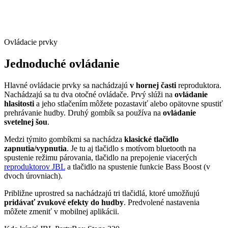
Ovládacie prvky
Jednoduché ovládanie
Hlavné ovládacie prvky sa nachádzajú
v hornej časti
reproduktora.
Nachádzajú sa tu dva otočné ovládače. Prvý slúži na
ovládanie
hlasitosti
a jeho stlačením môžete pozastaviť alebo opätovne spustiť
prehrávanie hudby. Druhý gombík sa používa na
ovládanie
svetelnej šou
.
Medzi týmito gombíkmi sa nachádza
klasické tlačidlo
zapnutia/vypnutia
. Je tu aj tlačidlo s motívom bluetooth na
spustenie režimu párovania, tlačidlo na prepojenie viacerých
reproduktorov JBL
a tlačidlo na spustenie funkcie Bass Boost (v
dvoch úrovniach).
Približne uprostred sa nachádzajú tri tlačidlá, ktoré umožňujú
pridávať zvukové efekty do
hudby
. Predvolené nastavenia
môžete zmeniť v mobilnej aplikácii.