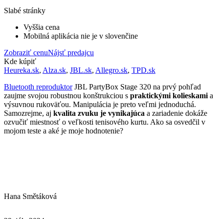
Slabé stránky
Vyššia cena
Mobilná aplikácia nie je v slovenčine
Zobraziť cenu
Nájsť predajcu
Kde kúpiť
Heureka.sk
,
Alza.sk
,
JBL.sk
,
Allegro.sk
,
TPD.sk
Bluetooth reproduktor
JBL PartyBox Stage 320 na prvý pohľad
zaujme svojou robustnou konštrukciou s
praktickými kolieskami
a
výsuvnou rukoväťou. Manipulácia je preto veľmi jednoduchá.
Samozrejme, aj
kvalita zvuku je vynikajúca
a zariadenie dokáže
ozvučiť miestnosť o veľkosti tenisového kurtu. Ako sa osvedčil v
mojom teste a aké je moje hodnotenie?
Hana Smětáková