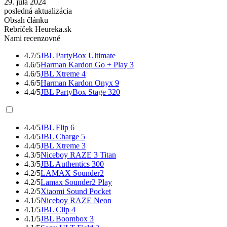
29. júla 2024
posledná aktualizácia
Obsah článku
Rebríček Heureka.sk
Nami recenzovné
4.7/5
JBL PartyBox Ultimate
4.6/5
Harman Kardon Go + Play 3
4.6/5
JBL Xtreme 4
4.6/5
Harman Kardon Onyx 9
4.4/5
JBL PartyBox Stage 320
4.4/5
JBL Flip 6
4.4/5
JBL Charge 5
4.4/5
JBL Xtreme 3
4.3/5
Niceboy RAZE 3 Titan
4.3/5
JBL Authentics 300
4.2/5
LAMAX Sounder2
4.2/5
Lamax Sounder2 Play
4.2/5
Xiaomi Sound Pocket
4.1/5
Niceboy RAZE Neon
4.1/5
JBL Clip 4
4.1/5
JBL Boombox 3