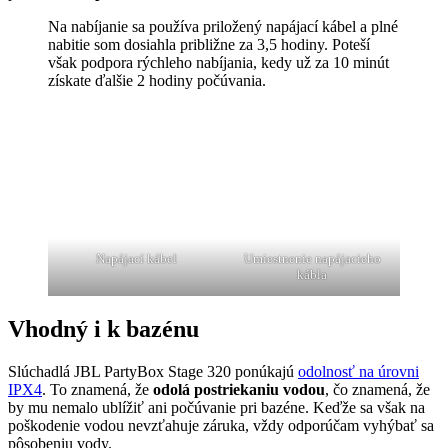
Na nabíjanie sa používa priložený napájací kábel a plné
nabitie som dosiahla približne za 3,5 hodiny. Poteší
však podpora rýchleho nabíjania, kedy už za 10 minút
získate ďalšie 2 hodiny počúvania.
Napájací kábel
Umiestnenie napájacieho
kábla
Vhodný i k bazénu
Slúchadlá JBL PartyBox Stage 320 ponúkajú
odolnosť na úrovni
IPX4
. To znamená, že
odolá postriekaniu vodou
, čo znamená, že
by mu nemalo ublížiť ani počúvanie pri bazéne. Keďže sa však na
poškodenie vodou nevzťahuje záruka, vždy odporúčam vyhýbať sa
pôsobeniu vody.