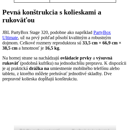
Pevná konštrukcia s kolieskami a
rukoväťou
JBL PartyBox Stage 320, podobne ako napríklad
PartyBox
Ultimate
, už na prvý pohľad pôsobí kvalitným a robustným
dojmom. Celkové rozmery reproduktora sú
33,5 cm × 66,9 cm ×
38,5 cm
a hmotnosť je
16,5 kg
.
Na hornej strane sa nachádzajú
ovládacie prvky
a
výsuvná
rukoväť
(podobná kufríku) na jednoduchšiu prepravu. K dispozícii
je aj praktická
drážka na
umiestnenie mobilného telefónu alebo
tabletu, z ktorého môžete prehrávať jednotlivé skladby. Dve
prepravné kolieska dopĺňajú konštrukciu.