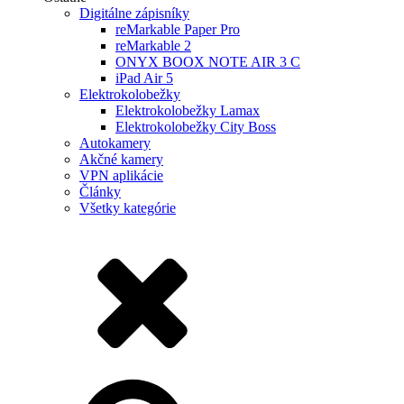
Digitálne zápisníky
reMarkable Paper Pro
reMarkable 2
ONYX BOOX NOTE AIR 3 C
iPad Air 5
Elektrokolobežky
Elektrokolobežky Lamax
Elektrokolobežky City Boss
Autokamery
Akčné kamery
VPN aplikácie
Články
Všetky kategórie