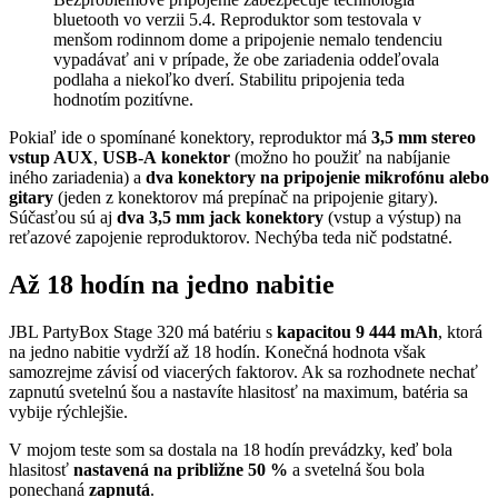
bluetooth vo verzii 5.4. Reproduktor som testovala v
menšom rodinnom dome a pripojenie nemalo tendenciu
vypadávať ani v prípade, že obe zariadenia oddeľovala
podlaha a niekoľko dverí. Stabilitu pripojenia teda
hodnotím pozitívne.
Pokiaľ ide o spomínané konektory, reproduktor má
3,5 mm stereo
vstup AUX
,
USB-A
konektor
(možno ho použiť na nabíjanie
iného zariadenia) a
dva konektory na pripojenie mikrofónu alebo
gitary
(jeden z konektorov má prepínač na pripojenie gitary).
Súčasťou sú aj
dva 3,5 mm jack
konektory
(vstup a výstup) na
reťazové zapojenie reproduktorov. Nechýba teda nič podstatné.
Až 18 hodín na jedno nabitie
JBL PartyBox Stage 320 má batériu s
kapacitou 9 444 mAh
, ktorá
na jedno nabitie vydrží až 18 hodín. Konečná hodnota však
samozrejme závisí od viacerých faktorov. Ak sa rozhodnete nechať
zapnutú svetelnú šou a nastavíte hlasitosť na maximum, batéria sa
vybije rýchlejšie.
V mojom teste som sa dostala na 18 hodín prevádzky, keď bola
hlasitosť
nastavená na približne 50 %
a svetelná šou bola
ponechaná
zapnutá
.