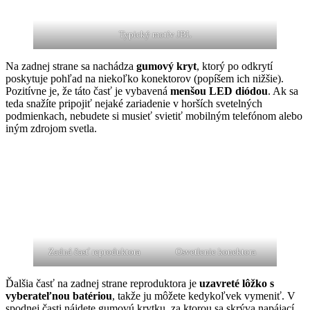
Typický motív JBL
Na zadnej strane sa nachádza
gumový kryt
, ktorý po odkrytí
poskytuje pohľad na niekoľko konektorov (popíšem ich nižšie).
Pozitívne je, že táto časť je vybavená
menšou LED diódou
. Ak sa
teda snažíte pripojiť nejaké zariadenie v horších svetelných
podmienkach, nebudete si musieť svietiť mobilným telefónom alebo
iným zdrojom svetla.
Zadná časť reproduktora
Osvetlenie konektora
Ďalšia časť na zadnej strane reproduktora je
uzavreté lôžko s
vyberateľnou batériou
, takže ju môžete kedykoľvek vymeniť. V
spodnej časti nájdete gumovú krytku, za ktorou sa skrýva napájací