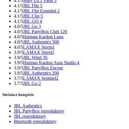
4.1/5
Sony ULT Field 3
4.1/5
JBL Flip 5
4.1/5
JBL Flip Essential 2
4.1/5
JBL Clip 5
4.1/5
JBL GO 4
4.0/5
JBL Go 3
4.0/5
JBL PartyBox Club 120
4.0/5
Harman Kardon Luna
4.0/5
JBL Authentics 500
4.0/5
LAMAX Storm1
3.9/5
LAMAX Street2
3.9/5
JBL Wind 3S
3.9/5
Harman Kardon Aura Studio 4
3.9/5
JBL PartyBox Encore
3.9/5
JBL Authentics 200
3.7/5
LAMAX Sentinel2
3.7/5
JBL Go 2
Súvisiace kategórie
JBL Authentics
JBL PartyBox reproduktory
JBL reproduktory
Bluetooth reproduktory