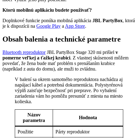
Ktorú mobilnú aplikáciu budete používať?
Doplnkové funkcie ponúka mobilná aplikácia
JBL PartyBox
, ktorá
je k dispozícii na
Google Play
a
App Store
.
Obsah balenia a technické parametre
Bluetooth reproduktor
JBL PartyBox Stage 320 mi prišiel
v
pomerne veľkej a ťažkej krabici
. Z vlastnej skúsenosti môžem
povedať, že žena bude mať problém s prenášaním krabice
(napríklad z auta do domu), ale muži to zvládnu.
V balení sa okrem samotného reproduktora nachádza aj
napájací kábel a potrebná dokumentácia. Polystyrénová
výplň zaisťuje bezpečnosť pri preprave. Po vybalení
zariadenia vám ho pomôžu presunúť z miesta na miesto
kolieska.
Názov
Hodnota
parametra
Použitie
Párty reproduktor