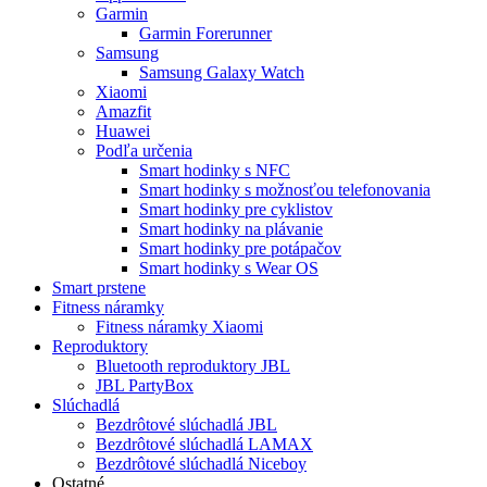
Garmin
Garmin Forerunner
Samsung
Samsung Galaxy Watch
Xiaomi
Amazfit
Huawei
Podľa určenia
Smart hodinky s NFC
Smart hodinky s možnosťou telefonovania
Smart hodinky pre cyklistov
Smart hodinky na plávanie
Smart hodinky pre potápačov
Smart hodinky s Wear OS
Smart prstene
Fitness náramky
Fitness náramky Xiaomi
Reproduktory
Bluetooth reproduktory JBL
JBL PartyBox
Slúchadlá
Bezdrôtové slúchadlá JBL
Bezdrôtové slúchadlá LAMAX
Bezdrôtové slúchadlá Niceboy
Ostatné