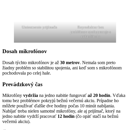
Umiestnenie prijímača
Reproduktor bez
problémov spolupracuje s
mikrofónom
Dosah mikrofónov
Dosah týchto mikrofónov je až
30 metrov
. Nemala som preto
žiadny problém so stabilitou spojenia, ani keď som s mikrofónom
pochodovala po celej hale.
Prevádzkový čas
Mikrofóny
vydržia
na jedno nabitie fungovať
až 20 hodín
. Vďaka
tomu bez problémov pokryjú bežnú večernú akciu. Prípadne ho
môžete používať ďalšie dve hodiny počas 10 minút nabíjania.
Nabíjať treba nielen samotné mikrofóny, ale aj prijímač, ktorý na
jedno nabitie vydrží pracovať
12 hodín
(čo opäť stačí na bežnú
večernú akciu).