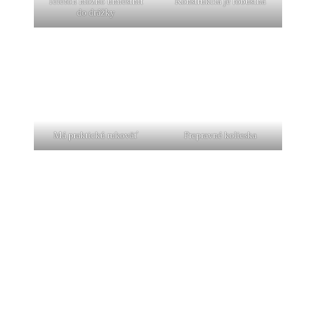
Telefón možno umiestniť
Konštrukcia je robustná
do drážky
Má praktickú rukoväť
Prepravné kolieska