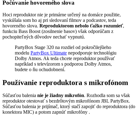
Počúvanie hovoreného slova
Hoci reproduktor nie je primárne určený na domáce použitie,
vyskúšala som ho aj pri sledovaní filmov a podcastov, teda
hovoreného slova.
Reproduktorom nebolo ťažko rozumieť
,
funkciu Bass Boost (zosilnenie basov) však odporúčam z
pochopiteľných dôvodov nechať vypnutú.
PartyBox Stage 320 na rozdiel od pokročilejšieho
modelu
PartyBox Ultimate
nepodporuje technológiu
Dolby Atmos. Ak teda chcete reproduktor používať
napríklad s televízorom s podporou Dolby Atmos,
budete o ňu ochudobnení.
Používanie reproduktora s mikrofónom
Súčasťou balenia
nie je žiadny mikrofón
. Rozhodla som sa však
reproduktor otestovať s bezdrôtovým mikrofónom JBL PartyBox.
Súčasťou balenia je prijímač, ktorý stačí zapojiť do reproduktora (do
konektora MIC) a potom zapnúť mikrofóny .