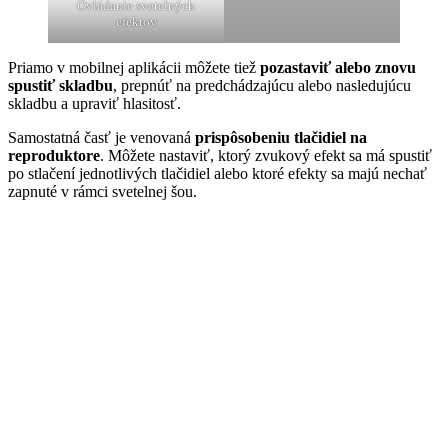
Ovládanie svetelných
efektov
Priamo v mobilnej aplikácii môžete tiež
pozastaviť alebo znovu
spustiť skladbu
, prepnúť na predchádzajúcu alebo nasledujúcu
skladbu a upraviť hlasitosť.
Samostatná časť je venovaná
prispôsobeniu tlačidiel na
reproduktore
. Môžete nastaviť, ktorý zvukový efekt sa má spustiť
po stlačení jednotlivých tlačidiel alebo ktoré efekty sa majú nechať
zapnuté v rámci svetelnej šou.