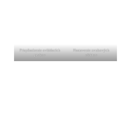
Prispôsobenie ovládacích
Nastavenie zvukových
prvkov
efektov