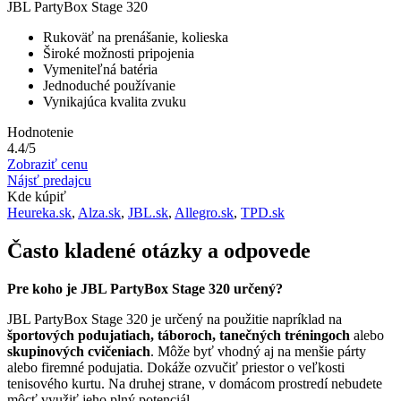
JBL PartyBox Stage 320
Rukoväť na prenášanie, kolieska
Široké možnosti pripojenia
Vymeniteľná batéria
Jednoduché používanie
Vynikajúca kvalita zvuku
Hodnotenie
4.4/5
Zobraziť cenu
Nájsť predajcu
Kde kúpiť
Heureka.sk
,
Alza.sk
,
JBL.sk
,
Allegro.sk
,
TPD.sk
Často kladené otázky a odpovede
Pre koho je JBL PartyBox Stage 320 určený?
JBL PartyBox Stage 320 je určený na použitie napríklad na
športových podujatiach, táboroch, tanečných tréningoch
alebo
skupinových cvičeniach
. Môže byť vhodný aj na menšie párty
alebo firemné podujatia. Dokáže ozvučiť priestor o veľkosti
tenisového kurtu. Na druhej strane, v domácom prostredí nebudete
môcť využiť jeho plný potenciál.