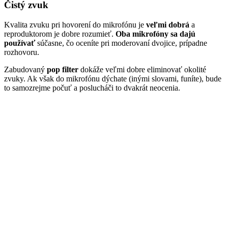
Čistý zvuk
Kvalita zvuku pri hovorení do mikrofónu je
veľmi dobrá
a
reproduktorom je dobre rozumieť.
Oba mikrofóny sa dajú
používať
súčasne, čo oceníte pri moderovaní dvojice, prípadne
rozhovoru.
Zabudovaný
pop filter
dokáže veľmi dobre eliminovať okolité
zvuky. Ak však do mikrofónu dýchate (inými slovami, funíte), bude
to samozrejme počuť a poslucháči to dvakrát neocenia.