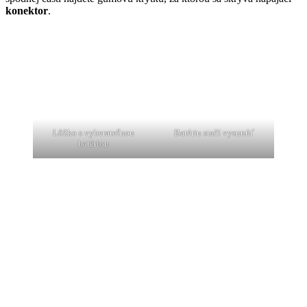
konektor
.
Lôžko s vyberateľnou
Batériu stačí vysunúť
batériou