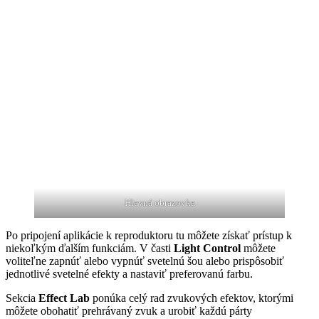
Hlavná obrazovka
Po pripojení aplikácie k reproduktoru tu môžete získať prístup k
niekoľkým ďalším funkciám. V časti
Light Control
môžete
voliteľne zapnúť alebo vypnúť svetelnú šou alebo prispôsobiť
jednotlivé svetelné efekty a nastaviť preferovanú farbu.
Sekcia
Effect Lab
ponúka celý rad zvukových efektov, ktorými
môžete obohatiť prehrávaný zvuk a urobiť každú párty