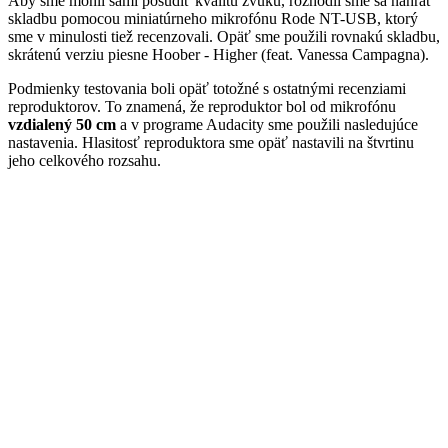
Aby sme mohli sami posúdiť kvalitu zvuku, rozhodli sme sa nahrať
skladbu pomocou miniatúrneho mikrofónu Rode NT-USB, ktorý
sme v minulosti tiež recenzovali. Opäť sme použili rovnakú skladbu,
skrátenú verziu piesne Hoober - Higher (feat. Vanessa Campagna).
Podmienky testovania boli opäť totožné s ostatnými recenziami
reproduktorov. To znamená, že reproduktor bol od mikrofónu
vzdialený 50 cm
a v programe Audacity sme použili nasledujúce
nastavenia. Hlasitosť reproduktora sme opäť nastavili na štvrtinu
jeho celkového rozsahu.