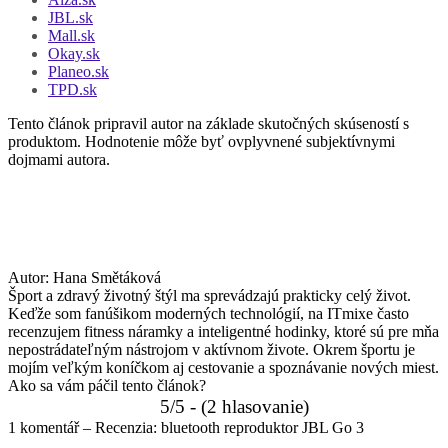
JBL.sk
Mall.sk
Okay.sk
Planeo.sk
TPD.sk
Tento článok pripravil autor na základe skutočných skúseností s
produktom. Hodnotenie môže byť ovplyvnené subjektívnymi
dojmami autora.
Autor:
Hana Smětáková
Šport a zdravý životný štýl ma sprevádzajú prakticky celý život.
Keďže som fanúšikom moderných technológií, na ITmixe často
recenzujem fitness náramky a inteligentné hodinky, ktoré sú pre mňa
nepostrádateľným nástrojom v aktívnom živote. Okrem športu je
mojím veľkým koníčkom aj cestovanie a spoznávanie nových miest.
Ako sa vám páčil tento článok?
5/5 - (2 hlasovanie)
1 komentář – Recenzia: bluetooth reproduktor JBL Go 3