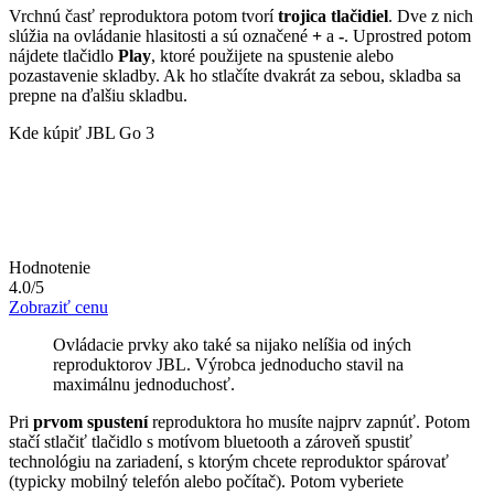
Vrchnú časť reproduktora potom tvorí
trojica tlačidiel
. Dve z nich
slúžia na ovládanie hlasitosti a sú označené
+
a
-
. Uprostred potom
nájdete tlačidlo
Play
, ktoré použijete na spustenie alebo
pozastavenie skladby. Ak ho stlačíte dvakrát za sebou, skladba sa
prepne na ďalšiu skladbu.
Kde kúpiť JBL Go 3
Hodnotenie
4.0/5
Zobraziť cenu
Ovládacie prvky ako také sa nijako nelíšia od iných
reproduktorov JBL. Výrobca jednoducho stavil na
maximálnu jednoduchosť.
Pri
prvom spustení
reproduktora ho musíte najprv zapnúť. Potom
stačí stlačiť tlačidlo s motívom bluetooth a zároveň spustiť
technológiu na zariadení, s ktorým chcete reproduktor spárovať
(typicky mobilný telefón alebo počítač). Potom vyberiete