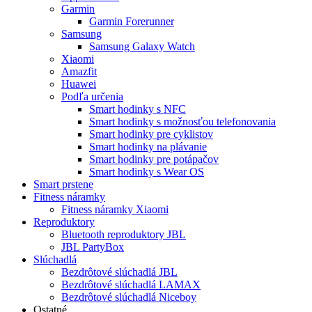
Garmin
Garmin Forerunner
Samsung
Samsung Galaxy Watch
Xiaomi
Amazfit
Huawei
Podľa určenia
Smart hodinky s NFC
Smart hodinky s možnosťou telefonovania
Smart hodinky pre cyklistov
Smart hodinky na plávanie
Smart hodinky pre potápačov
Smart hodinky s Wear OS
Smart prstene
Fitness náramky
Fitness náramky Xiaomi
Reproduktory
Bluetooth reproduktory JBL
JBL PartyBox
Slúchadlá
Bezdrôtové slúchadlá JBL
Bezdrôtové slúchadlá LAMAX
Bezdrôtové slúchadlá Niceboy
Ostatné