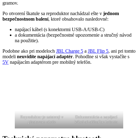
gramov.
Po otvorení škatule sa reproduktor nachádzal ešte v
jednom
bezpečnostnom balení
, ktoré obsahovalo nasledovné:
napájací kábel (s konektormi USB-A/USB-C)
a dokumentácia (bezpečnostné upozornenie a stručný návod
na použitie).
Podobne ako pri modeloch
JBL Charge 5
a
JBL Flip 5
, ani pri tomto
modeli
neuvidíte napájací adaptér
. Pohodlne si však vystačíte s
5V
napájacím adaptérom pre mobilný telefón.
Reproduktor je zaistený v
Dokumentácia a napájací
plastovom obale
kábel sú súčasťou balenia