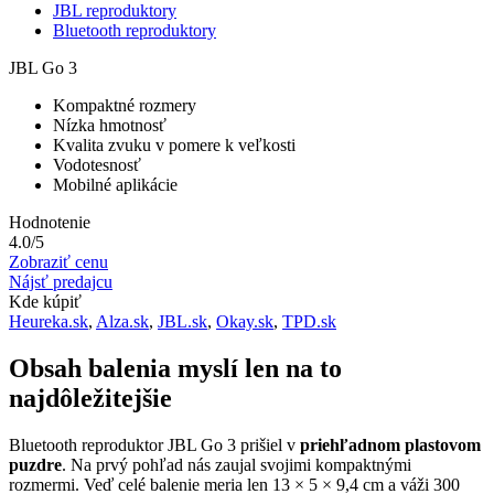
JBL reproduktory
Bluetooth reproduktory
JBL Go 3
Kompaktné rozmery
Nízka hmotnosť
Kvalita zvuku v pomere k veľkosti
Vodotesnosť
Mobilné aplikácie
Hodnotenie
4.0/5
Zobraziť cenu
Nájsť predajcu
Kde kúpiť
Heureka.sk
,
Alza.sk
,
JBL.sk
,
Okay.sk
,
TPD.sk
Obsah balenia myslí len na to
najdôležitejšie
Bluetooth reproduktor JBL Go 3 prišiel v
priehľadnom plastovom
puzdre
. Na prvý pohľad nás zaujal svojimi kompaktnými
rozmermi. Veď celé balenie meria len 13 × 5 × 9,4 cm a váži 300