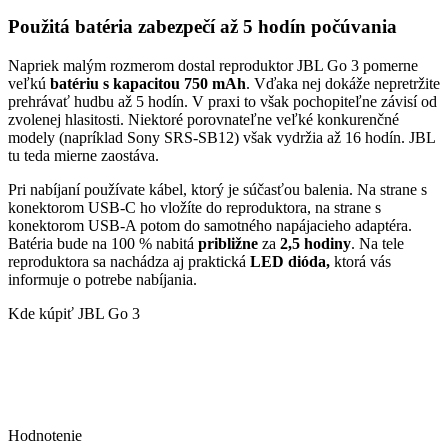
Použitá batéria zabezpečí až 5 hodín počúvania
Napriek malým rozmerom dostal reproduktor JBL Go 3 pomerne
veľkú
batériu s kapacitou 750 mAh
. Vďaka nej dokáže nepretržite
prehrávať hudbu až 5 hodín. V praxi to však pochopiteľne závisí od
zvolenej hlasitosti. Niektoré porovnateľne veľké konkurenčné
modely (napríklad Sony SRS-SB12) však vydržia až 16 hodín. JBL
tu teda mierne zaostáva.
Pri nabíjaní používate kábel, ktorý je súčasťou balenia. Na strane s
konektorom USB-C ho vložíte do reproduktora, na strane s
konektorom USB-A potom do samotného napájacieho adaptéra.
Batéria bude na 100 % nabitá
približne
za
2,5 hodiny
. Na tele
reproduktora sa nachádza aj praktická
LED dióda,
ktorá vás
informuje o potrebe nabíjania.
Kde kúpiť JBL Go 3
Hodnotenie