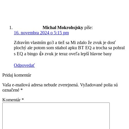
Michal Mokrohsjsky
píše:
16. novembra 2024 o 5:15 pm
Zdravím vlastním go3 a tiež sa Mi zdalo že zvuk je dosť
plochý ale potom som stiahol apku BT EQ a trocha sa pohral
s EQ a bingo 👍 zvuk je teraz oveľa lepší hlavne basy
Odpovedať
Pridaj komentár
Vaša e-mailová adresa nebude zverejnená.
Vyžadované polia sú
označené
*
Komentár
*