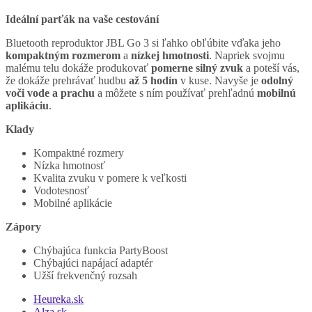
Ideální parťák na vaše cestování
Bluetooth reproduktor JBL Go 3 si ľahko obľúbite vďaka jeho
kompaktným rozmerom
a
nízkej hmotnosti
. Napriek svojmu
malému telu dokáže produkovať
pomerne silný zvuk
a poteší vás,
že dokáže prehrávať hudbu
až 5 hodín
v kuse. Navyše je
odolný
voči vode a prachu
a môžete s ním používať prehľadnú
mobilnú
aplikáciu
.
Klady
Kompaktné rozmery
Nízka hmotnosť
Kvalita zvuku v pomere k veľkosti
Vodotesnosť
Mobilné aplikácie
Zápory
Chýbajúca funkcia PartyBoost
Chýbajúci napájací adaptér
Užší frekvenčný rozsah
Heureka.sk
Alza.sk