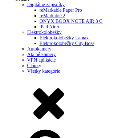
Digitálne zápisníky
reMarkable Paper Pro
reMarkable 2
ONYX BOOX NOTE AIR 3 C
iPad Air 5
Elektrokolobežky
Elektrokolobežky Lamax
Elektrokolobežky City Boss
Autokamery
Akčné kamery
VPN aplikácie
Články
Všetky kategórie