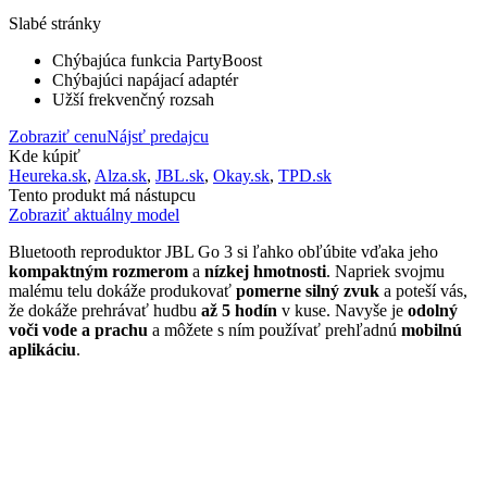
Slabé stránky
Chýbajúca funkcia PartyBoost
Chýbajúci napájací adaptér
Užší frekvenčný rozsah
Zobraziť cenu
Nájsť predajcu
Kde kúpiť
Heureka.sk
,
Alza.sk
,
JBL.sk
,
Okay.sk
,
TPD.sk
Tento produkt má nástupcu
Zobraziť aktuálny model
Bluetooth reproduktor JBL Go 3 si ľahko obľúbite vďaka jeho
kompaktným rozmerom
a
nízkej hmotnosti
. Napriek svojmu
malému telu dokáže produkovať
pomerne silný zvuk
a poteší vás,
že dokáže prehrávať hudbu
až 5 hodín
v kuse. Navyše je
odolný
voči vode a prachu
a môžete s ním používať prehľadnú
mobilnú
aplikáciu
.