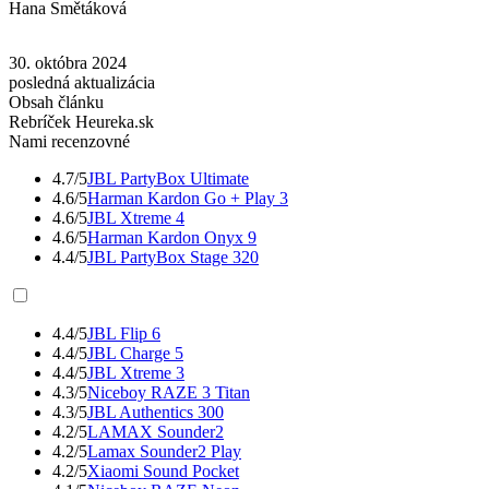
Hana Smětáková
30. októbra 2024
posledná aktualizácia
Obsah článku
Rebríček Heureka.sk
Nami recenzovné
4.7/5
JBL PartyBox Ultimate
4.6/5
Harman Kardon Go + Play 3
4.6/5
JBL Xtreme 4
4.6/5
Harman Kardon Onyx 9
4.4/5
JBL PartyBox Stage 320
4.4/5
JBL Flip 6
4.4/5
JBL Charge 5
4.4/5
JBL Xtreme 3
4.3/5
Niceboy RAZE 3 Titan
4.3/5
JBL Authentics 300
4.2/5
LAMAX Sounder2
4.2/5
Lamax Sounder2 Play
4.2/5
Xiaomi Sound Pocket