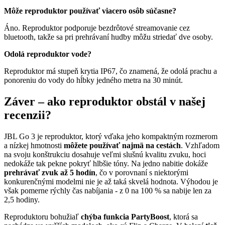
Môže reproduktor používať viacero osôb súčasne?
Áno. Reproduktor podporuje bezdrôtové streamovanie cez
bluetooth, takže sa pri prehrávaní hudby môžu striedať dve osoby.
Odolá reproduktor vode?
Reproduktor má stupeň krytia IP67, čo znamená, že odolá prachu a
ponoreniu do vody do hĺbky jedného metra na 30 minút.
Záver – ako reproduktor obstál v našej
recenzii?
JBL Go 3 je reproduktor, ktorý vďaka jeho kompaktným rozmerom
a nízkej hmotnosti
môžete používať najmä na cestách
. Vzhľadom
na svoju konštrukciu dosahuje veľmi slušnú kvalitu zvuku, hoci
nedokáže tak pekne pokryť hlbšie tóny. Na jedno nabitie dokáže
prehrávať zvuk až 5 hodín
, čo v porovnaní s niektorými
konkurenčnými modelmi nie je až taká skvelá hodnota. Výhodou je
však pomerne rýchly čas nabíjania - z 0 na 100 % sa nabije len za
2,5 hodiny.
Reproduktoru bohužiaľ
chýba funkcia PartyBoost
, ktorá sa