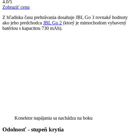
4.0/5
Zobraziť cenu
Z hľadiska času prehrávania dosahuje JBL Go 3 rovnaké hodnoty
ako jeho predchodca
JBL Go 2
(ktorý je mimochodom vybavený
batériou s kapacitou 730 mAh).
Konektor napájania sa nachádza na boku
Odolnosť - stupeň krytia