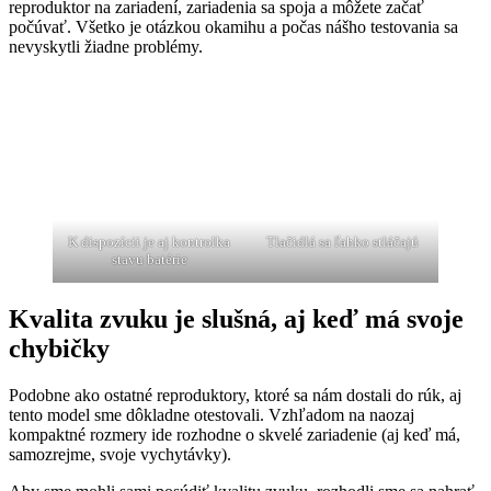
reproduktor na zariadení, zariadenia sa spoja a môžete začať
počúvať. Všetko je otázkou okamihu a počas nášho testovania sa
nevyskytli žiadne problémy.
K dispozícii je aj kontrolka
Tlačidlá sa ľahko stláčajú
stavu batérie
Kvalita zvuku je slušná, aj keď má svoje
chybičky
Podobne ako ostatné reproduktory, ktoré sa nám dostali do rúk, aj
tento model sme dôkladne otestovali. Vzhľadom na naozaj
kompaktné rozmery ide rozhodne o skvelé zariadenie (aj keď má,
samozrejme, svoje vychytávky).