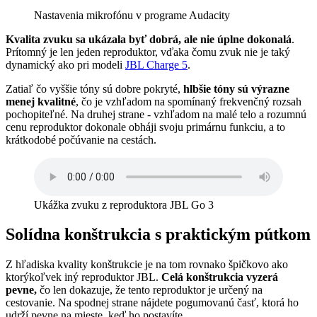
Nastavenia mikrofónu v programe Audacity
Kvalita zvuku sa ukázala byť dobrá, ale nie úplne dokonalá
.
Prítomný je len jeden reproduktor, vďaka čomu zvuk nie je taký
dynamický ako pri modeli
JBL Charge 5
.
Zatiaľ čo vyššie tóny sú dobre pokryté,
hlbšie tóny sú výrazne
menej kvalitné
, čo je vzhľadom na spomínaný frekvenčný rozsah
pochopiteľné. Na druhej strane - vzhľadom na malé telo a rozumnú
cenu reproduktor dokonale obháji svoju primárnu funkciu, a to
krátkodobé počúvanie na cestách.
Ukážka zvuku z reproduktora JBL Go 3
Solídna konštrukcia s praktickým pútkom
Z hľadiska kvality konštrukcie je na tom rovnako špičkovo ako
ktorýkoľvek iný reproduktor JBL.
Celá konštrukcia vyzerá
pevne,
čo len dokazuje, že tento reproduktor je určený na
cestovanie. Na spodnej strane nájdete pogumovanú časť, ktorá ho
udrží pevne na mieste, keď ho postavíte.