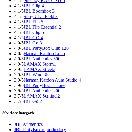
4.1/5
Niceboy RAZE Neon
4.1/5
JBL Clip 4
4.1/5
JBL Boombox 3
4.1/5
Sony ULT Field 3
4.1/5
JBL Flip 5
4.1/5
JBL Flip Essential 2
4.1/5
JBL Clip 5
4.1/5
JBL GO 4
4.0/5
JBL Go 3
4.0/5
JBL PartyBox Club 120
4.0/5
Harman Kardon Luna
4.0/5
JBL Authentics 500
4.0/5
LAMAX Storm1
3.9/5
LAMAX Street2
3.9/5
JBL Wind 3S
3.9/5
Harman Kardon Aura Studio 4
3.9/5
JBL PartyBox Encore
3.9/5
JBL Authentics 200
3.7/5
LAMAX Sentinel2
3.7/5
JBL Go 2
Súvisiace kategórie
JBL Authentics
JBL PartyBox reproduktory