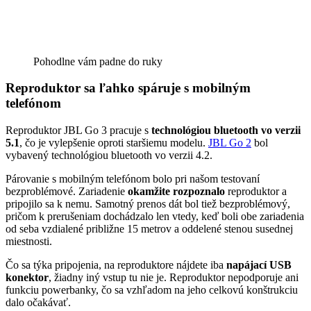
Pohodlne vám padne do ruky
Reproduktor sa ľahko spáruje s mobilným
telefónom
Reproduktor JBL Go 3 pracuje s
technológiou bluetooth vo verzii
5.1
, čo je vylepšenie oproti staršiemu modelu.
JBL Go 2
bol
vybavený technológiou bluetooth vo verzii 4.2.
Párovanie s mobilným telefónom bolo pri našom testovaní
bezproblémové. Zariadenie
okamžite rozpoznalo
reproduktor a
pripojilo sa k nemu. Samotný prenos dát bol tiež bezproblémový,
pričom k prerušeniam dochádzalo len vtedy, keď boli obe zariadenia
od seba vzdialené približne 15 metrov a oddelené stenou susednej
miestnosti.
Čo sa týka pripojenia, na reproduktore nájdete iba
napájací USB
konektor
, žiadny iný vstup tu nie je. Reproduktor nepodporuje ani
funkciu powerbanky, čo sa vzhľadom na jeho celkovú konštrukciu
dalo očakávať.