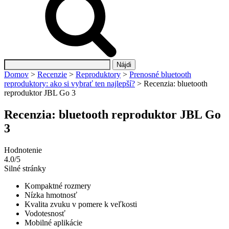
Hľadať:
Domov
>
Recenzie
>
Reproduktory
>
Prenosné bluetooth
reproduktory: ako si vybrať ten najlepší?
>
Recenzia: bluetooth
reproduktor JBL Go 3
Recenzia: bluetooth reproduktor JBL Go
3
Hodnotenie
4.0/5
Silné stránky
Kompaktné rozmery
Nízka hmotnosť
Kvalita zvuku v pomere k veľkosti
Vodotesnosť
Mobilné aplikácie