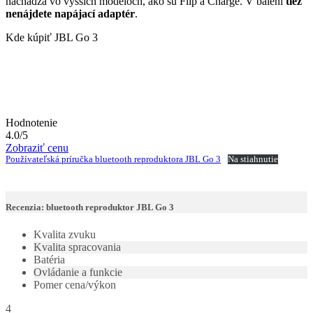
nachádza vo vyšších modeloch, ako sú Flip a Charge. V balení
tiež
nenájdete napájací adaptér
.
Kde kúpiť JBL Go 3
Hodnotenie
4.0/5
Zobraziť cenu
Používateľská príručka bluetooth reproduktora JBL Go 3
Na stiahnutie
Recenzia: bluetooth reproduktor JBL Go 3
Kvalita zvuku
Kvalita spracovania
Batéria
Ovládanie a funkcie
Pomer cena/výkon
4