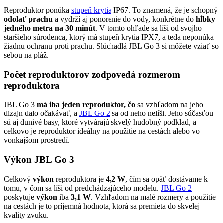
Reproduktor ponúka
stupeň krytia
IP67. To znamená, že je schopný
odolať prachu
a vydrží aj ponorenie do vody, konkrétne do
hĺbky
jedného metra na 30 minút
. V tomto ohľade sa líši od svojho
staršieho súrodenca, ktorý má stupeň krytia IPX7, a teda neponúka
žiadnu ochranu proti prachu. Slúchadlá JBL Go 3 si môžete vziať so
sebou na pláž.
Počet reproduktorov zodpovedá rozmerom
reproduktora
JBL Go 3
má iba jeden reproduktor, čo
sa vzhľadom na jeho
dizajn dalo očakávať, a
JBL Go 2
sa od neho nelíši. Jeho súčasťou
sú aj dunivé basy, ktoré vytvárajú skvelý hudobný podklad, a
celkovo je reproduktor ideálny na použitie na cestách alebo vo
vonkajšom prostredí.
Výkon JBL Go 3
Celkový
výkon
reproduktora je
4,2 W
, čím sa opäť dostávame k
tomu, v čom sa líši od predchádzajúceho modelu.
JBL Go 2
poskytuje
výkon
iba
3,1 W
. Vzhľadom na malé rozmery a použitie
na cestách je to príjemná hodnota, ktorá sa premieta do skvelej
kvality zvuku.