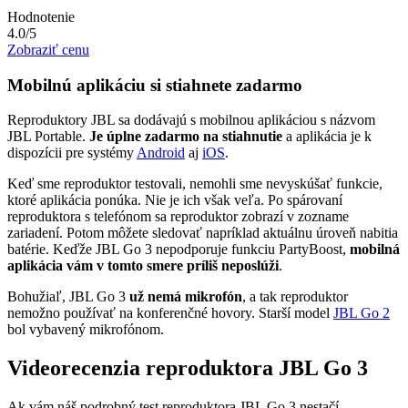
Hodnotenie
4.0/5
Zobraziť cenu
Mobilnú aplikáciu si stiahnete zadarmo
Reproduktory JBL sa dodávajú s mobilnou aplikáciou s názvom
JBL Portable.
Je úplne zadarmo na stiahnutie
a aplikácia je k
dispozícii pre systémy
Android
aj
iOS
.
Keď sme reproduktor testovali, nemohli sme nevyskúšať funkcie,
ktoré aplikácia ponúka. Nie je ich však veľa. Po spárovaní
reproduktora s telefónom sa reproduktor zobrazí v zozname
zariadení. Potom môžete sledovať napríklad aktuálnu úroveň nabitia
batérie. Keďže JBL Go 3 nepodporuje funkciu PartyBoost,
mobilná
aplikácia vám v tomto smere príliš neposlúži
.
Bohužiaľ, JBL Go 3
už nemá mikrofón
, a tak reproduktor
nemožno používať na konferenčné hovory. Starší model
JBL Go 2
bol vybavený mikrofónom.
Videorecenzia reproduktora JBL Go 3
Ak vám náš podrobný test reproduktora JBL Go 3 nestačí,