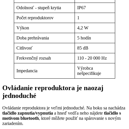
Odolnosť - stupeň krytia
IP67
Počet reproduktorov
1
Výkon
4,2 W
Doba prehrávania
5 hodín
Citlivosť
85 dB
Frekvenčný rozsah
110 - 20 000 Hz
Výrobca
Impedancia
nešpecifikuje
Ovládanie reproduktora je naozaj
jednoduché
Ovládanie reproduktora je veľmi jednoduché. Na boku sa nachádza
tlačidlo zapnutia/vypnutia
a hneď vedľa neho nájdete
tlačidlo s
motívom bluetooth
, ktoré môžete použiť na spárovanie s novým
zariadením.