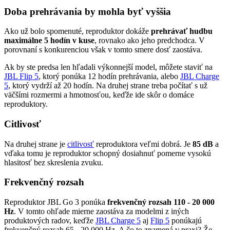
Doba prehrávania by mohla byť vyššia
Ako už bolo spomenuté, reproduktor dokáže
prehrávať hudbu
maximálne 5 hodín v kuse
, rovnako ako jeho predchodca. V
porovnaní s konkurenciou však v tomto smere dosť zaostáva.
Ak by ste predsa len hľadali výkonnejší model, môžete staviť na
JBL Flip 5
, ktorý ponúka 12 hodín prehrávania, alebo
JBL Charge
5
, ktorý vydrží až 20 hodín. Na druhej strane treba počítať s už
väčšími rozmermi a hmotnosťou, keďže ide skôr o domáce
reproduktory.
Citlivosť
Na druhej strane je
citlivosť
reproduktora veľmi dobrá. Je
85 dB
a
vďaka tomu je reproduktor schopný dosiahnuť pomerne vysokú
hlasitosť bez skreslenia zvuku.
Frekvenčný rozsah
Reproduktor JBL Go 3 ponúka
frekvenčný rozsah 110 - 20 000
Hz
. V tomto ohľade mierne zaostáva za modelmi z iných
produktových radov, keďže
JBL Charge 5
aj
Flip 5
ponúkajú
frekvenčný rozsah 65 - 20 000 Hz. A čo to znamená v praxi? Že