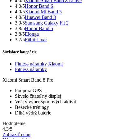
4.0/5
Xiaomi Smart Band 8 Active
4.0/5
Honor Band 6
4.0/5
Xiaomi Mi Band 5
4.0/5
Huawei Band 8
3.9/5
Samsung Galaxy Fit 2
3.8/5
Honor Band 5
3.8/5
Elonga
3.7/5
Fitbit Luxe
Súvisiace kategórie
Fitness náramky Xiaomi
Fitness náramky
Xiaomi Smart Band 8 Pro
Podpora GPS
Skvelo čitateľný displej
Veľký výber športových aktivít
Bežecké tréningy
Dlhá výdrž batérie
Hodnotenie
4.3/5
Zobraziť cenu