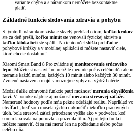
variante chýba a s náramkom nemôžete bezkontaktne
platiť.
Základné funkcie sledovania zdravia a pohybu
S týmto fit náramkom získate skvelý prehľad o tom,
koľko krokov
ste za deň prešli,
koľko minút
ste venovali fyzickej aktivite a
koľko kilokalórií
ste spálili. Na tento účel slúžia prehľadné
pohybové krúžky a v mobilnej aplikácii si môžete nastaviť ciele,
ktoré chcete dosiahnuť.
Xiaomi Smart Band 8 Pro zvládne aj
monitorovanie srdcového
tepu
. Môžete si nastaviť nepretržité meranie počas celého dňa alebo
meranie každú minútu, každých 10 minút alebo každých 30 minút.
Zvolené nastavenia majú samozrejme vplyv na výdrž batérie.
Medzi ďalšie zdravotné funkcie patrí možnosť
merania okysličenia
krvi
. V ponuke nájdete aj možnosť
merania stresovej záťaže.
Namerané hodnoty podľa mňa pekne odrážajú realitu. Napríklad vo
chvíľach, keď som musela rýchlo dokončiť niekoľko pracovných
úloh, bola stresová záťaž prirodzene vyššia ako v podvečer, keď
som relaxovala na pohovke a pozerala film. Aj pri tejto funkcii
môžete nastaviť, či sa má merať len na požiadanie alebo počas
celého dňa.