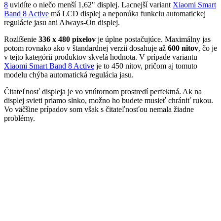
8
uvidíte o niečo menší 1,62" displej. Lacnejší variant
Xiaomi Smart
Band 8 Active
má LCD displej a neponúka funkciu automatickej
regulácie jasu ani Always-On displej.
Rozlíšenie
336 x 480 pixelov
je úplne postačujúce. Maximálny jas
potom rovnako ako v štandardnej verzii dosahuje až
600 nitov
, čo je
v tejto kategórii produktov skvelá hodnota. V prípade variantu
Xiaomi Smart Band 8 Active
je to 450 nitov, pričom aj tomuto
modelu chýba automatická regulácia jasu.
Čitateľnosť displeja je vo vnútornom prostredí perfektná. Ak na
displej svieti priamo slnko, možno ho budete musieť chrániť rukou.
Vo väčšine prípadov som však s čitateľnosťou nemala žiadne
problémy.