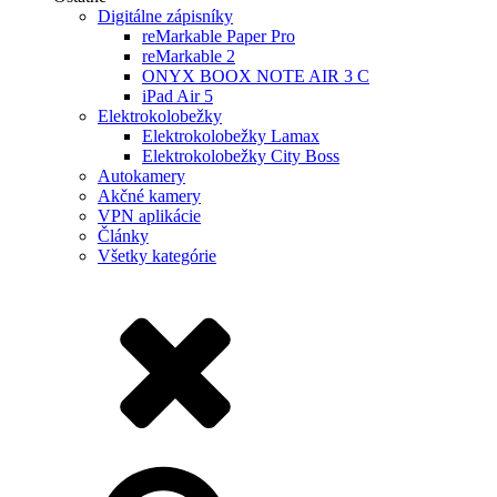
Digitálne zápisníky
reMarkable Paper Pro
reMarkable 2
ONYX BOOX NOTE AIR 3 C
iPad Air 5
Elektrokolobežky
Elektrokolobežky Lamax
Elektrokolobežky City Boss
Autokamery
Akčné kamery
VPN aplikácie
Články
Všetky kategórie