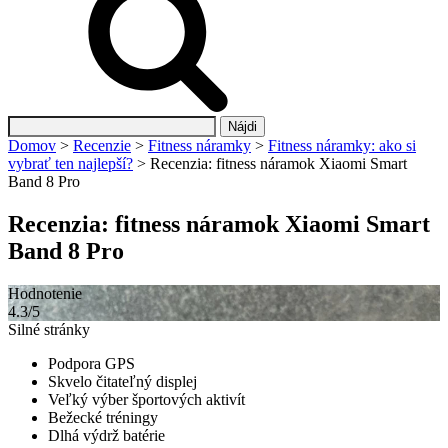
Hľadať:
Domov
>
Recenzie
>
Fitness náramky
>
Fitness náramky: ako si
vybrať ten najlepší?
>
Recenzia: fitness náramok Xiaomi Smart
Band 8 Pro
Recenzia: fitness náramok Xiaomi Smart
Band 8 Pro
Hodnotenie
4.3/5
Silné stránky
Podpora GPS
Skvelo čitateľný displej
Veľký výber športových aktivít
Bežecké tréningy
Dlhá výdrž batérie