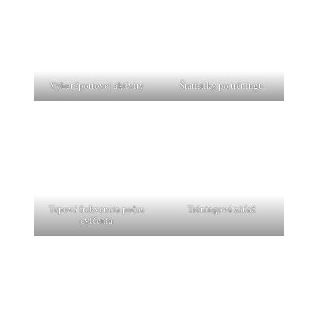
Výber športovej aktivity
Štatistiky po tréningu
Tepová frekvencia počas
Tréningová záťaž
cvičenia