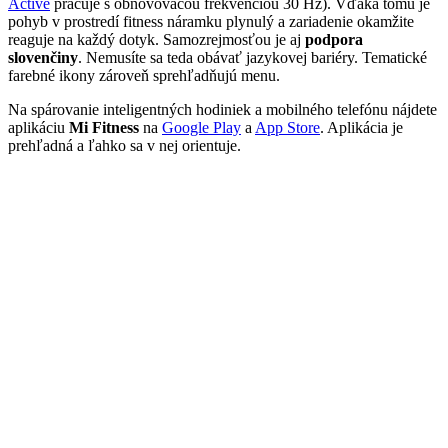
Active
pracuje s obnovovacou frekvenciou 30 Hz). Vďaka tomu je
pohyb v prostredí fitness náramku plynulý a zariadenie okamžite
reaguje na každý dotyk. Samozrejmosťou je aj
podpora
slovenčiny
. Nemusíte sa teda obávať jazykovej bariéry. Tematické
farebné ikony zároveň sprehľadňujú menu.
Na spárovanie inteligentných hodiniek a mobilného telefónu nájdete
aplikáciu
Mi Fitness
na
Google Play
a
App Store
. Aplikácia je
prehľadná a ľahko sa v nej orientuje.