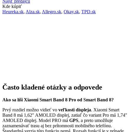
Nájsť predajcu
Kde kúpiť
Heureka.sk
,
Alza.sk
,
Allegro.sk
,
Okay.sk
,
TPD.sk
Často kladené otázky a odpovede
Ako sa líši Xiaomi Smart Band 8 Pro od Smart Band 8?
Prvý rozdiel možno vidieť vo
veľkosti displeja
. Xiaomi Smart
Band 8 má 1,62" AMOLED displej, zatiaľ čo variant Pro má 1,74"
AMOLED displej. Model PRO má
GPS
, a preto umožňuje
zaznamenávať trasu aj bez prítomnosti mobilného telefónu.
Štandardná verzia túto funkciu nemá. Rozsah funkcií je v prípade