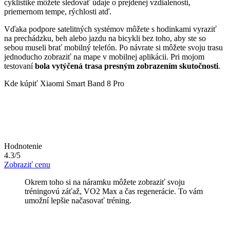
cyklistike môžete sledovať údaje o prejdenej vzdialenosti,
priemernom tempe, rýchlosti atď.
Vďaka podpore satelitných systémov môžete s hodinkami vyraziť
na prechádzku, beh alebo jazdu na bicykli bez toho, aby ste so
sebou museli brať mobilný telefón. Po návrate si môžete svoju trasu
jednoducho zobraziť na mape v mobilnej aplikácii. Pri mojom
testovaní
bola vytýčená trasa presným zobrazením skutočnosti
.
Kde kúpiť Xiaomi Smart Band 8 Pro
Hodnotenie
4.3/5
Zobraziť cenu
Okrem toho si na náramku môžete zobraziť svoju
tréningovú záťaž, VO2 Max a čas regenerácie. To vám
umožní lepšie načasovať tréning.