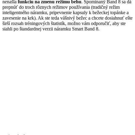
nenašla
funkciu na zmenu režimu behu
. Spomínaný Band 8 sa dá
prepnúť do troch rôznych režimov používania (tradičný režim
inteligentného náramku, pripevnenie kapsuly k bežeckej topánke a
zavesenie na krk). Ak ste teda vášnivý bežec a chcete dosiahnuť ešte
širší rozsah tréningových štatistík, možno vám odporučiť, aby ste
siahli po štandardnej verzii náramku Smart Band 8.