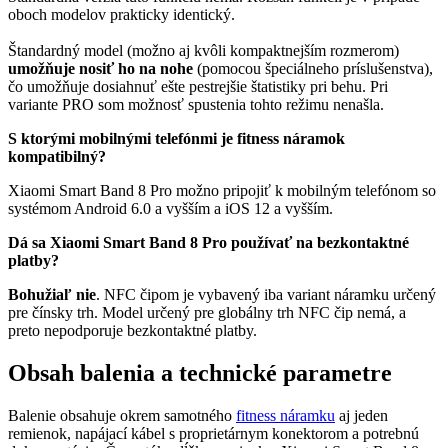
oboch modelov prakticky identický.
Štandardný model (možno aj kvôli kompaktnejším rozmerom)
umožňuje nosiť ho na nohe
(pomocou špeciálneho príslušenstva),
čo umožňuje dosiahnuť ešte pestrejšie štatistiky pri behu. Pri
variante PRO som možnosť spustenia tohto režimu nenašla.
S ktorými mobilnými telefónmi je fitness náramok
kompatibilný?
Xiaomi Smart Band 8 Pro možno pripojiť k mobilným telefónom so
systémom Android 6.0 a vyšším a iOS 12 a vyšším.
Dá sa Xiaomi Smart Band 8 Pro používať na bezkontaktné
platby?
Bohužiaľ nie
. NFC čipom je vybavený iba variant náramku určený
pre čínsky trh. Model určený pre globálny trh NFC čip nemá, a
preto nepodporuje bezkontaktné platby.
Obsah balenia a technické parametre
Balenie obsahuje okrem samotného
fitness náramku
aj jeden
remienok, napájací kábel s proprietárnym konektorom a potrebnú