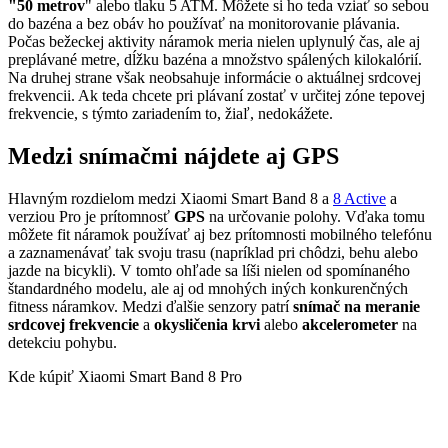
"50 metrov
" alebo tlaku 5 ATM. Môžete si ho teda vziať so sebou
do bazéna a bez obáv ho používať na monitorovanie plávania.
Počas bežeckej aktivity náramok meria nielen uplynulý čas, ale aj
preplávané metre, dĺžku bazéna a množstvo spálených kilokalórií.
Na druhej strane však neobsahuje informácie o aktuálnej srdcovej
frekvencii. Ak teda chcete pri plávaní zostať v určitej zóne tepovej
frekvencie, s týmto zariadením to, žiaľ, nedokážete.
Medzi snímačmi nájdete aj GPS
Hlavným rozdielom medzi Xiaomi Smart Band 8 a
8 Active
a
verziou Pro je prítomnosť
GPS
na určovanie polohy. Vďaka tomu
môžete fit náramok používať aj bez prítomnosti mobilného telefónu
a zaznamenávať tak svoju trasu (napríklad pri chôdzi, behu alebo
jazde na bicykli). V tomto ohľade sa líši nielen od spomínaného
štandardného modelu, ale aj od mnohých iných konkurenčných
fitness náramkov. Medzi ďalšie senzory patrí
snímač na meranie
srdcovej frekvencie
a
okysličenia krvi
alebo
akcelerometer
na
detekciu pohybu.
Kde kúpiť Xiaomi Smart Band 8 Pro