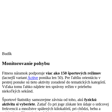
Budík
Monitorovanie pohybu
Fitness náramok podporuje
viac ako 150 športových režimov
(lacnejší variant
Active
ponúka len 50). Pre ľahšiu orientáciu v
pestrej ponuke sú tieto aktivity zoradené do tematických kategórií.
Vďaka tomu ľahko nájdete ten správny režim v priebehu
niekoľkých sekúnd.
Športové štatistiky samozrejme závisia od toho, akú
fyzickú
aktivitu si vyberiete
. Zatiaľ čo pri joge získate len údaje o srdcovej
frekvencii a množstve spálených kilokalórií, pri chôdzi, behu a