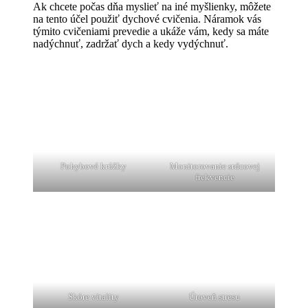
Ak chcete počas dňa myslieť na iné myšlienky, môžete
na tento účel použiť dychové cvičenia. Náramok vás
týmito cvičeniami prevedie a ukáže vám, kedy sa máte
nadýchnuť, zadržať dych a kedy vydýchnuť.
Pohybové krúžky
Monitorovanie srdcovej
frekvencie
Skóre vitality
Úroveň stresu