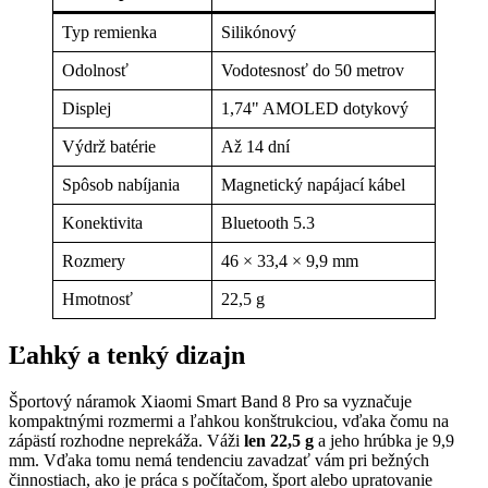
Typ remienka
Silikónový
Odolnosť
Vodotesnosť do 50 metrov
Displej
1,74" AMOLED dotykový
Výdrž batérie
Až 14 dní
Spôsob nabíjania
Magnetický napájací kábel
Konektivita
Bluetooth 5.3
Rozmery
46 × 33,4 × 9,9 mm
Hmotnosť
22,5 g
Ľahký a tenký dizajn
Športový náramok Xiaomi Smart Band 8 Pro sa vyznačuje
kompaktnými rozmermi a ľahkou konštrukciou, vďaka čomu na
zápästí rozhodne neprekáža. Váži
len 22,5 g
a jeho hrúbka je 9,9
mm. Vďaka tomu nemá tendenciu zavadzať vám pri bežných
činnostiach, ako je práca s počítačom, šport alebo upratovanie