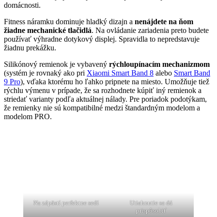
domácnosti.
Fitness náramku dominuje hladký dizajn a
nenájdete na ňom
žiadne mechanické tlačidlá
. Na ovládanie zariadenia preto budete
používať výhradne dotykový displej. Spravidla to nepredstavuje
žiadnu prekážku.
Silikónový remienok je vybavený
rýchloupínacím mechanizmom
(systém je rovnaký ako pri
Xiaomi Smart Band 8
alebo
Smart Band
9 Pro
), vďaka ktorému ho ľahko pripnete na miesto. Umožňuje tiež
rýchlu výmenu v prípade, že sa rozhodnete kúpiť iný remienok a
striedať varianty podľa aktuálnej nálady. Pre poriadok podotýkam,
že remienky nie sú kompatibilné medzi štandardným modelom a
modelom PRO.
Na zápästí perfektne sedí
Utiahnutie sa dá
prispôsobiť