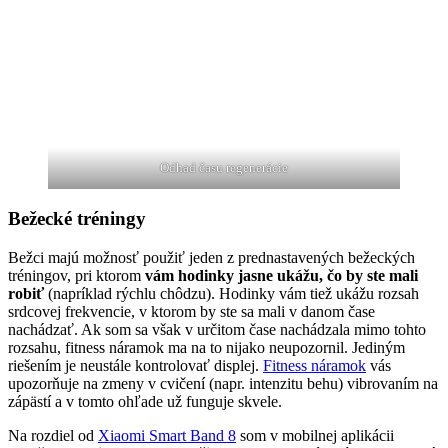
Odhad času regenerácie
Bežecké tréningy
Bežci majú možnosť použiť jeden z prednastavených bežeckých
tréningov, pri ktorom
vám
hodinky jasne ukážu, čo by ste mali
robiť
(napríklad rýchlu chôdzu). Hodinky vám tiež ukážu rozsah
srdcovej frekvencie, v ktorom by ste sa mali v danom čase
nachádzať. Ak som sa však v určitom čase nachádzala mimo tohto
rozsahu, fitness náramok ma na to nijako neupozornil. Jediným
riešením je neustále kontrolovať displej.
Fitness náramok
vás
upozorňuje na zmeny v cvičení (napr. intenzitu behu) vibrovaním na
zápästí a v tomto ohľade už funguje skvele.
Na rozdiel od
Xiaomi Smart Band 8
som v mobilnej aplikácii