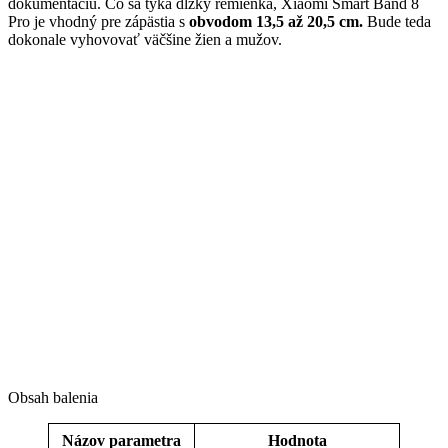
dokumentáciu. Čo sa týka dĺžky remienka, Xiaomi Smart Band 8
Pro je vhodný pre zápästia s
obvodom 13,5 až 20,5 cm.
Bude teda
dokonale vyhovovať väčšine žien a mužov.
Obsah balenia
Názov parametra
Hodnota