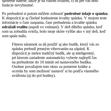
spotrebe batérie, takže je na vašom zvážení, či sú pre vás tieto
funkcie nevyhnutné.
Po prebudení si potom môžete zobraziť
podrobné údaje o spánku
.
K dispozícii je aj číselné hodnotenie kvality spánku. V mojom teste
informácie o čase zaspania, čase prebudenia a kvalite spánku
odrážali realitu
(aspoň vo vnímaní). V deň dlhého spánku, keď
som sa zobudila svieža, bolo moje skóre vyššie ako v iný deň, keď
som spala málo.
Fitness náramok sa dá použiť aj ako budík, ktorý vás zo
spánku prebudí jemným vibrovaním na zápästí. K
dispozícii je nielen tradičný budík, ale aj inteligentný,
pri ktorom zariadenie automaticky vyberie najlepší čas
na prebudenie do 10 minút od nastaveného budíka.
Osobne považujem toto okno za pomerne krátke a
ocenila by som možnosť nastaviť si ho podľa vlastného
uváženia (aj do pol hodiny).