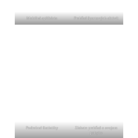
Mobilná aplikácia
Prehľad športových aktivít
Podrobné štatistiky
Získate prehľad o svojom
pohybe