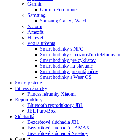
Garmin
Garmin Forerunner
Samsung
Samsung Galaxy Watch
Xiaomi
Amazfit
Huawei
Podľa určenia
Smart hodinky s NFC
Smart hodinky s možnosťou telefonovania
Smart hodinky pre cyklistov
Smart hodinky na plávanie
Smart hodinky pre potápačov
Smart hodinky s Wear OS
Smart prstene
Fitness náramky
Fitness náramky Xiaomi
Reproduktory
Bluetooth reproduktory JBL
JBL PartyBox
Slúchadlá
Bezdrôtové slúchadlá JBL
Bezdrôtové slúchadlá LAMAX
Bezdrôtové slúchadlá Niceboy
Ostatné