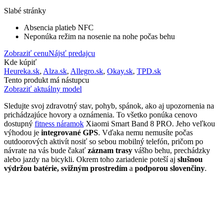
Slabé stránky
Absencia platieb NFC
Neponúka režim na nosenie na nohe počas behu
Zobraziť cenu
Nájsť predajcu
Kde kúpiť
Heureka.sk
,
Alza.sk
,
Allegro.sk
,
Okay.sk
,
TPD.sk
Tento produkt má nástupcu
Zobraziť aktuálny model
Sledujte svoj zdravotný stav, pohyb, spánok, ako aj upozornenia na
prichádzajúce hovory a oznámenia. To všetko ponúka cenovo
dostupný
fitness náramok
Xiaomi Smart Band 8 PRO. Jeho veľkou
výhodou je
integrované GPS
. Vďaka nemu nemusíte počas
outdoorových aktivít nosiť so sebou mobilný telefón, pričom po
návrate na vás bude čakať
záznam trasy
vášho behu, prechádzky
alebo jazdy na bicykli. Okrem toho zariadenie poteší aj
slušnou
výdržou batérie, svižným prostredím
a
podporou slovenčiny
.