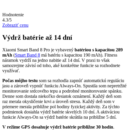
Hodnotenie
4.3/5
Zobraziť cenu
Výdrž batérie až 14 dní
Xiaomi Smart Band 8 Pro je vybavený
batériou s kapacitou 289
mAh
(
Smart Band 8
má batériu s kapacitou 190 mAh). Fitness
náramok vydrží na jedno nabitie až 14 dní. V praxi to však
samozrejme závisí od toho, aké konkrétne funkcie sa rozhodnete
využívať.
Počas môjho testu
som sa rozhodla zapnúť automatickú reguláciu
jasu a zároveň vypnúť funkciu Always-On. Spustila som nepretržité
monitorovanie srdcového tepu a podrobné monitorovanie spánku.
Denne som dostala niekoľko desiatok oznámení. Každý deň som
raz merala okysličenie krvi a úroveň stresu. Každý deň som v
priemere merala približne pol hodiny fyzickej aktivity. Za týchto
podmienok dosiahla výdrž batérie skvelých 10 dní. A aktiváciou
funkcie Always-On sa výdrž batérie skrátila na približne 5 dní.
V režime GPS dosahuje výdrž batérie približne 30 hodín
.