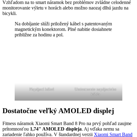
Vzhľadom na to smart náramok bez problémov zvládne celodenné
monitorovanie výletu v horách alebo možno naozaj dlhú jazdu na
bicykli.
Na dobíjanie slúži priložený kábel s patentovaným
magnetickým konektorom. Plné nabitie dosiahnete
približne za hodinu a pol.
Napájací kábel
Umiestnenie napájacieho
kábla
Dostatočne veľký AMOLED displej
Fitness náramok Xiaomi Smart Band 8 Pro na prvý pohľad zaujme
prítomnosťou
1,74" AMOLED displeja
. Aj vďaka nemu sa
zariadenie ľahko používa. V štandardnej verzii
Xiaomi Smart Band