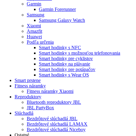
Garmin
Garmin Forerunner
Samsung
Samsung Galaxy Watch
Xiaomi
Amazfit
Huawei
Podľa určenia
Smart hodinky s NFC
Smart hodinky s možnosťou telefonovania
Smart hodinky pre cyklistov
Smart hodinky na plávanie
Smart hodinky pre potápačov
Smart hodinky s Wear OS
Smart prstene
Fitness náramky
Fitness náramky Xiaomi
Reproduktory
Bluetooth reproduktory JBL
JBL PartyBox
Slúchadlá
Bezdrôtové slúchadlá JBL
Bezdrôtové slúchadlá LAMAX
Bezdrôtové slúchadlá Niceboy
Ostatné