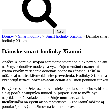
Hľadať:
Domov
>
Smart hodinky
>
Smart hodinky Xiaomi
>
Dámske smart
hodinky Xiaomi
Dámske smart hodinky Xiaomi
Značka Xiaomi vo svojom sortimente smart hodiniek nezabúda ani
na ženy. Jednotlivé modely sa vyznačujú
menšími rozmermi
,
vďaka ktorým zariadenie dokonale padne na zápästie. Tešiť sa
môžete aj na
atraktívne dámske prevedenia
. Hodinky Xiaomi sa
vyznačujú
nízkou obstarávacou cenou
a slušnou ponukou funkcií.
Pri výbere sa môžete rozhodovať nielen podľa samotného vzhľadu,
ale aj podľa dostupných funkcií. V prípade žien to môže byť
napríklad to, či zariadenie umožňuje
monitorovanie
menštruačného cyklu
alebo tehotenstva. A zohľadniť môžete aj
ponuku športových režimov na ich monitorovanie.