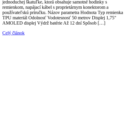
jednoduchej škatuľke, ktorá obsahuje samotné hodinky s
remienkom, napájací kábel s proprietárnym konektorom a
používateľskú príručku. Názov parametra Hodnota Typ remienka
TPU materiál Odolnosť Vodotesnosť 50 metrov Displej 1,75"
AMOLED displej Výdrž batérie Až 12 dní Spôsob […]
Celý článok