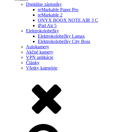
Digitálne zápisníky
reMarkable Paper Pro
reMarkable 2
ONYX BOOX NOTE AIR 3 C
iPad Air 5
Elektrokolobežky
Elektrokolobežky Lamax
Elektrokolobežky City Boss
Autokamery
Akčné kamery
VPN aplikácie
Články
Všetky kategórie