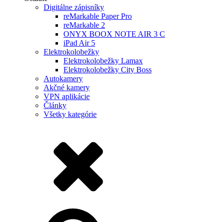
Digitálne zápisníky
reMarkable Paper Pro
reMarkable 2
ONYX BOOX NOTE AIR 3 C
iPad Air 5
Elektrokolobežky
Elektrokolobežky Lamax
Elektrokolobežky City Boss
Autokamery
Akčné kamery
VPN aplikácie
Články
Všetky kategórie