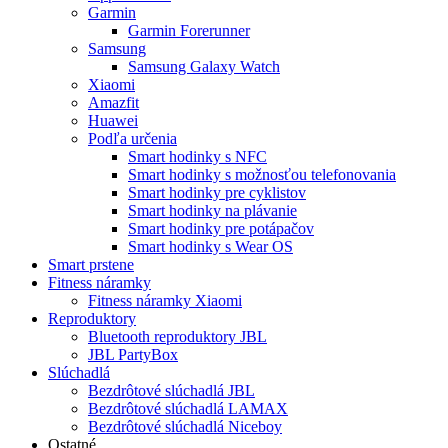
Garmin
Garmin Forerunner
Samsung
Samsung Galaxy Watch
Xiaomi
Amazfit
Huawei
Podľa určenia
Smart hodinky s NFC
Smart hodinky s možnosťou telefonovania
Smart hodinky pre cyklistov
Smart hodinky na plávanie
Smart hodinky pre potápačov
Smart hodinky s Wear OS
Smart prstene
Fitness náramky
Fitness náramky Xiaomi
Reproduktory
Bluetooth reproduktory JBL
JBL PartyBox
Slúchadlá
Bezdrôtové slúchadlá JBL
Bezdrôtové slúchadlá LAMAX
Bezdrôtové slúchadlá Niceboy
Ostatné