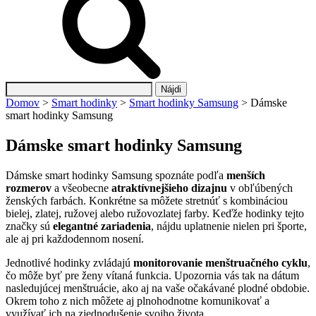
Hľadať:
Domov
>
Smart hodinky
>
Smart hodinky Samsung
>
Dámske
smart hodinky Samsung
Dámske smart hodinky Samsung
Dámske smart hodinky Samsung spoznáte podľa
menších
rozmerov
a všeobecne
atraktívnejšieho dizajnu
v obľúbených
ženských farbách. Konkrétne sa môžete stretnúť s kombináciou
bielej, zlatej, ružovej alebo ružovozlatej farby. Keďže hodinky tejto
značky sú
elegantné zariadenia
, nájdu uplatnenie nielen pri športe,
ale aj pri každodennom nosení.
Jednotlivé hodinky zvládajú
monitorovanie menštruačného cyklu
,
čo môže byť pre ženy vítaná funkcia. Upozornia vás tak na dátum
nasledujúcej menštruácie, ako aj na vaše očakávané plodné obdobie.
Okrem toho z nich môžete aj plnohodnotne komunikovať a
využívať ich na zjednodušenie svojho života.